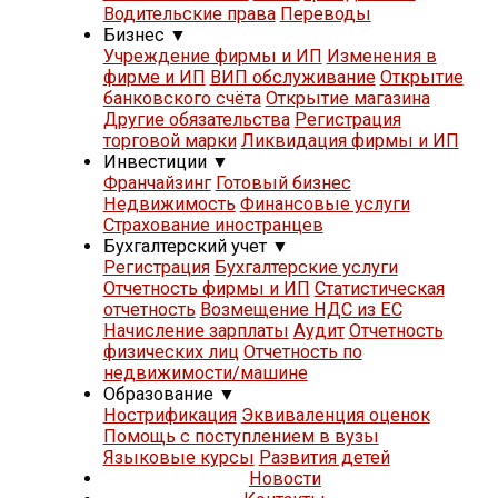
Водительские права
Переводы
Бизнес
▼
Учреждение фирмы и ИП
Изменения в
фирме и ИП
ВИП обслуживание
Открытие
банковского счёта
Открытие магазина
Другие обязательства
Регистрация
торговой марки
Ликвидация фирмы и ИП
Инвестиции
▼
Франчайзинг
Готовый бизнес
Недвижимость
Финансовые услуги
Страхование иностранцев
Бухгалтерский учет
▼
Регистрация
Бухгалтерские услуги
Отчетность фирмы и ИП
Статистическая
отчетность
Возмещение НДС из ЕС
Начисление зарплаты
Аудит
Отчетность
физических лиц
Отчетность по
недвижимости/машине
Образование
▼
Нострификация
Эквиваленция оценок
Помощь с поступлением в вузы
Языковые курсы
Развития детей
Новости