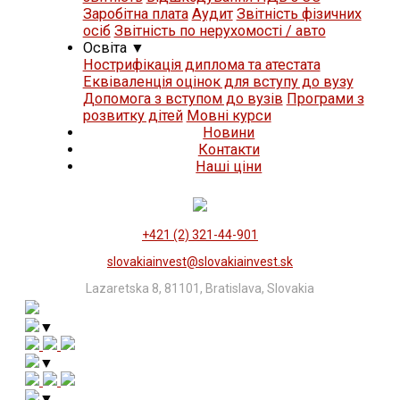
Заробітна плата
Аудит
Звітність фізичних
осіб
Звітність по нерухомості / авто
Освіта
▼
Нострифікація диплома та атестата
Еквіваленція оцінок для вступу до вузу
Допомога з вступом до вузів
Програми з
розвитку дітей
Мовні курси
Новини
Контакти
Нашi цiни
+421 (2) 321-44-901
slovakiainvest@slovakiainvest.sk
Lazaretska 8, 81101, Bratislava, Slovakia
▼
▼
▼