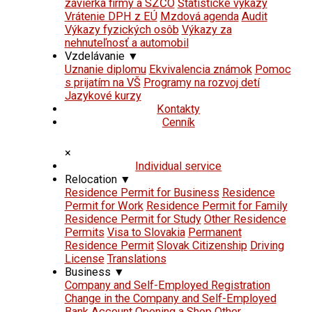
závierka firmy a SZČO
Štatistické výkazy
Vrátenie DPH z EÚ
Mzdová agenda
Audit
Výkazy fyzických osôb
Výkazy za
nehnuteľnosť a automobil
Vzdelávanie
▼
Uznanie diplomu
Ekvivalencia známok
Pomoc
s prijatím na VŠ
Programy na rozvoj detí
Jazykové kurzy
Kontakty
Cenník
×
Individual service
Relocation
▼
Residence Permit for Business
Residence
Permit for Work
Residence Permit for Family
Residence Permit for Study
Other Residence
Permits
Visa to Slovakia
Permanent
Residence Permit
Slovak Citizenship
Driving
License
Translations
Business
▼
Company and Self-Employed Registration
Change in the Company and Self-Employed
Bank Account
Opening a Shop
Other