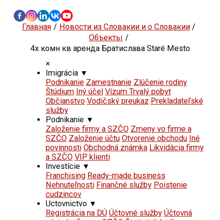
Главная
Новости из Словакии и о Словакии
Объекты
4х комн кв аренда Братислава Staré Mesto
×
Imigrácia
▼
Podnikanie
Zamestnanie
Zlúčenie rodiny
Štúdium
Iný účel
Vízum Trvalý pobyt
Občianstvo
Vodičský preukaz
Prekladateľské
služby
Podnikanie
▼
Založenie firmy a SZČO
Zmeny vo firme a
SZČO
Založenie účtu
Otvorenie obchodu
Iné
povinnosti
Obchodná známka
Likvidácia firmy
a SZČO
VIP klienti
Investície
▼
Franchising
Ready-made business
Nehnuteľnosti
Finančné služby
Poistenie
cudzincov
Uctovnictvo
▼
Registrácia na DÚ
Účtovné služby
Účtovná