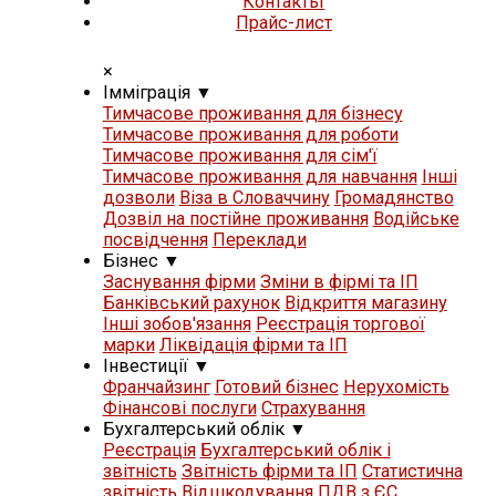
Контакты
Прайс-лист
×
Iммiграцiя
▼
Тимчасове проживання для бізнесу
Тимчасове проживання для роботи
Тимчасове проживання для сім'ї
Тимчасове проживання для навчання
Iнші
дозволи
Віза в Словаччину
Громадянство
Дозвіл на постійне проживання
Водійське
посвідчення
Переклади
Бізнес
▼
Заснування фірми
Зміни в фірмі та ІП
Банківський рахунок
Відкриття магазину
Iнші зобов'язання
Реєстрація торгової
марки
Ліквідація фірми та ІП
Iнвестиції
▼
Франчайзинг
Готовий бізнес
Нерухомість
Фінансові послуги
Страхування
Бухгалтерський облік
▼
Реєстрація
Бухгалтерський облік і
звітність
Звітність фірми та ІП
Статистична
звітність
Відшкодування ПДВ з ЄС