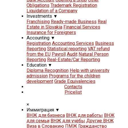
Obligations
Trademark Registration
Liquidation of a Company
Investments
▼
Franchising
Ready-made Business
Real
Estate in Slovakia
Financial Services
Insurance for Foreigners
Accounting
▼
Registration
Accounting Services
Business
Reporting
Statistical reporting
VAT refund
from the EU
Payroll
Audit
Natural Person
Reporting
Real-Estate/Car Reporting
Education
▼
Diploma Recognition
Help with university
admission
Programs for the children
development
Grade Equivalencies
Contacts
Pricelist
×
Иммиграция
▼
ВНЖ для бизнеса
ВНЖ для работы
ВНЖ
для семьи
ВНЖ для учёбы
Другие ВНЖ
Виза в Словакию
ПМЖ
Гражданство