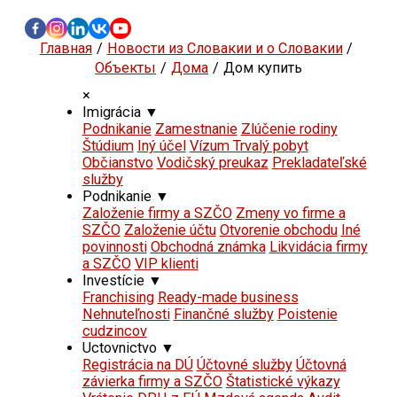
Главная
Новости из Словакии и о Словакии
Объекты
Дома
Дом купить
×
Imigrácia
▼
Podnikanie
Zamestnanie
Zlúčenie rodiny
Štúdium
Iný účel
Vízum Trvalý pobyt
Občianstvo
Vodičský preukaz
Prekladateľské
služby
Podnikanie
▼
Založenie firmy a SZČO
Zmeny vo firme a
SZČO
Založenie účtu
Otvorenie obchodu
Iné
povinnosti
Obchodná známka
Likvidácia firmy
a SZČO
VIP klienti
Investície
▼
Franchising
Ready-made business
Nehnuteľnosti
Finančné služby
Poistenie
cudzincov
Uctovnictvo
▼
Registrácia na DÚ
Účtovné služby
Účtovná
závierka firmy a SZČO
Štatistické výkazy