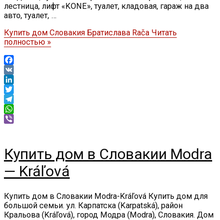
лестница, лифт «KONE», туалет, кладовая, гараж на два
авто, туалет, …
Купить дом Словакия Братислава Rača
Читать
полностью »
Facebook
VK
LinkedIn
Twitter
Telegram
WhatsApp
Viber
Купить дом в Словакии Modra
— Kráľová
Купить дом в Словакии Modra-Kráľová Купить дом для
большой семьи. ул. Карпатска (Karpatská), район
Кральова (Kráľová), город Модра (Modra), Словакия. Дом