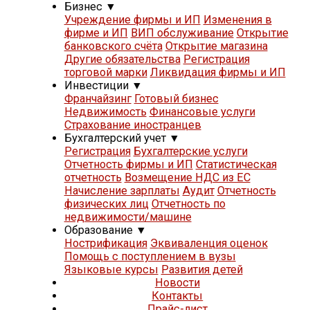
Бизнес
▼
Учреждение фирмы и ИП
Изменения в
фирме и ИП
ВИП обслуживание
Открытие
банковского счёта
Открытие магазина
Другие обязательства
Регистрация
торговой марки
Ликвидация фирмы и ИП
Инвестиции
▼
Франчайзинг
Готовый бизнес
Недвижимость
Финансовые услуги
Страхование иностранцев
Бухгалтерский учет
▼
Регистрация
Бухгалтерские услуги
Отчетность фирмы и ИП
Статистическая
отчетность
Возмещение НДС из ЕС
Начисление зарплаты
Аудит
Отчетность
физических лиц
Отчетность по
недвижимости/машине
Образование
▼
Нострификация
Эквиваленция оценок
Помощь с поступлением в вузы
Языковые курсы
Развития детей
Новости
Контакты
Прайс-лист