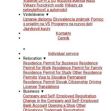
Vrátenie DPH z EÚ
Mzdová agenda
Audit
Výkazy fyzických osôb
Výkazy za
nehnuteľnosť a automobil
Vzdelávanie
▼
Uznanie diplomu
Ekvivalencia známok
Pomoc
s prijatím na VŠ
Programy na rozvoj detí
Jazykové kurzy
Kontakty
Cenník
×
Individual service
Relocation
▼
Residence Permit for Business
Residence
Permit for Work
Residence Permit for Family
Residence Permit for Study
Other Residence
Permits
Visa to Slovakia
Permanent
Residence Permit
Slovak Citizenship
Driving
License
Translations
Business
▼
Company and Self-Employed Registration
Change in the Company and Self-Employed
Bank Account
Opening a Shop
Other
Obligations
Trademark Registration