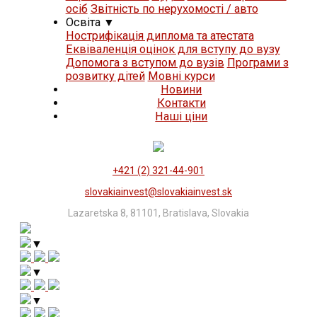
осіб
Звітність по нерухомості / авто
Освіта
▼
Нострифікація диплома та атестата
Еквіваленція оцінок для вступу до вузу
Допомога з вступом до вузів
Програми з
розвитку дітей
Мовні курси
Новини
Контакти
Нашi цiни
+421 (2) 321-44-901
slovakiainvest@slovakiainvest.sk
Lazaretska 8, 81101, Bratislava, Slovakia
▼
▼
▼