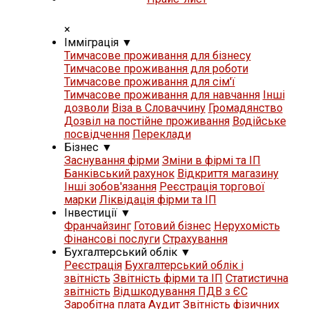
×
Iммiграцiя
▼
Тимчасове проживання для бізнесу
Тимчасове проживання для роботи
Тимчасове проживання для сім'ї
Тимчасове проживання для навчання
Iнші
дозволи
Віза в Словаччину
Громадянство
Дозвіл на постійне проживання
Водійське
посвідчення
Переклади
Бізнес
▼
Заснування фірми
Зміни в фірмі та ІП
Банківський рахунок
Відкриття магазину
Iнші зобов'язання
Реєстрація торгової
марки
Ліквідація фірми та ІП
Iнвестиції
▼
Франчайзинг
Готовий бізнес
Нерухомість
Фінансові послуги
Страхування
Бухгалтерський облік
▼
Реєстрація
Бухгалтерський облік і
звітність
Звітність фірми та ІП
Статистична
звітність
Відшкодування ПДВ з ЄС
Заробітна плата
Аудит
Звітність фізичних