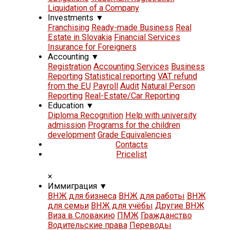
Liquidation of a Company
Investments
▼
Franchising
Ready-made Business
Real
Estate in Slovakia
Financial Services
Insurance for Foreigners
Accounting
▼
Registration
Accounting Services
Business
Reporting
Statistical reporting
VAT refund
from the EU
Payroll
Audit
Natural Person
Reporting
Real-Estate/Car Reporting
Education
▼
Diploma Recognition
Help with university
admission
Programs for the children
development
Grade Equivalencies
Contacts
Pricelist
×
Иммиграция
▼
ВНЖ для бизнеса
ВНЖ для работы
ВНЖ
для семьи
ВНЖ для учёбы
Другие ВНЖ
Виза в Словакию
ПМЖ
Гражданство
Водительские права
Переводы