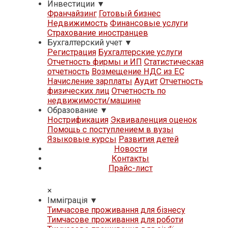
Инвестиции
▼
Франчайзинг
Готовый бизнес
Недвижимость
Финансовые услуги
Страхование иностранцев
Бухгалтерский учет
▼
Регистрация
Бухгалтерские услуги
Отчетность фирмы и ИП
Статистическая
отчетность
Возмещение НДС из ЕС
Начисление зарплаты
Аудит
Отчетность
физических лиц
Отчетность по
недвижимости/машине
Образование
▼
Нострификация
Эквиваленция оценок
Помощь с поступлением в вузы
Языковые курсы
Развития детей
Новости
Контакты
Прайс-лист
×
Iммiграцiя
▼
Тимчасове проживання для бізнесу
Тимчасове проживання для роботи