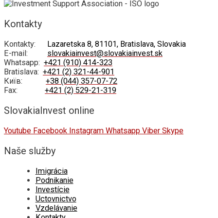
Kontakty
Kontakty:
Lazaretska 8, 81101, Bratislava, Slovakia
E-mail:
slovakiainvest@slovakiainvest.sk
Whatsapp:
+421 (910) 414-323
Bratislava:
+421 (2) 321-44-901
Київ:
+38 (044) 357-07-72
Fax:
+421 (2) 529-21-319
SlovakiaInvest online
Youtube
Facebook
Instagram
Whatsapp
Viber
Skype
Naše služby
I
migrácia
Podnikanie
Investície
Uctovnictvo
Vzdelávanie
Kontakty