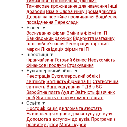
Тимчасове проживання для сім'ї
Тимчасове проживання для навчання
Iнші
дозволи
Віза в Словаччину
Громадянство
Дозвіл на постійне проживання
Водійське
посвідчення
Переклади
Бізнес
▼
Заснування фірми
Зміни в фірмі та ІП
Банківський рахунок
Відкриття магазину
Iнші зобов'язання
Реєстрація торгової
марки
Ліквідація фірми та ІП
Iнвестиції
▼
Франчайзинг
Готовий бізнес
Нерухомість
Фінансові послуги
Страхування
Бухгалтерський облік
▼
Реєстрація
Бухгалтерський облік і
звітність
Звітність фірми та ІП
Статистична
звітність
Відшкодування ПДВ з ЄС
Заробітна плата
Аудит
Звітність фізичних
осіб
Звітність по нерухомості / авто
Освіта
▼
Нострифікація диплома та атестата
Еквіваленція оцінок для вступу до вузу
Допомога з вступом до вузів
Програми з
розвитку дітей
Мовні курси