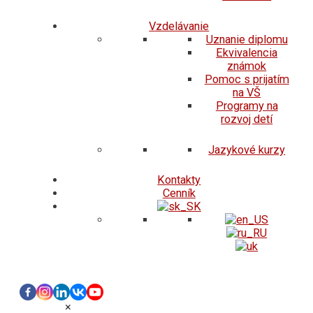
Vzdelávanie
Uznanie diplomu
Ekvivalencia
známok
Pomoc s prijatím
na VŠ
Programy na
rozvoj detí
Jazykové kurzy
Kontakty
Cenník
×