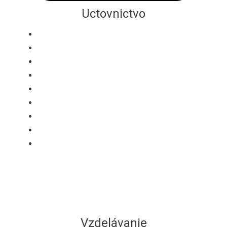
Uctovnictvo
Registracia
Účtovné služby
Vykazy pre firmy a zivnostnikov
Statisticke vykazy
Vratenie DPH z EU
Mzdová agenda
Audit
Vykazy fyzickych osob
Vykazy za nehnutelnost a automobil
Vzdelávanie