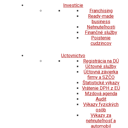
Investície
Franchising
Ready-made
business
Nehnuteľnosti
Finančné služby
Poistenie
cudzincov
Uctovnictvo
Registrácia na DÚ
Účtovné služby
Účtovná závierka
firmy a SZČO
Štatistické výkazy
Vrátenie DPH z EÚ
Mzdová agenda
Audit
Výkazy fyzických
osôb
Výkazy za
nehnuteľnosť a
automobil