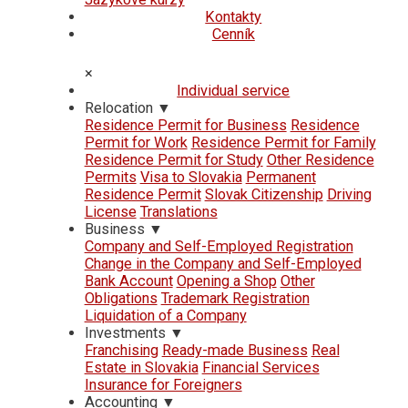
Kontakty
Cenník
×
Individual service
Relocation
▼
Residence Permit for Business
Residence
Permit for Work
Residence Permit for Family
Residence Permit for Study
Other Residence
Permits
Visa to Slovakia
Permanent
Residence Permit
Slovak Citizenship
Driving
License
Translations
Business
▼
Company and Self-Employed Registration
Change in the Company and Self-Employed
Bank Account
Opening a Shop
Other
Obligations
Trademark Registration
Liquidation of a Company
Investments
▼
Franchising
Ready-made Business
Real
Estate in Slovakia
Financial Services
Insurance for Foreigners
Accounting
▼