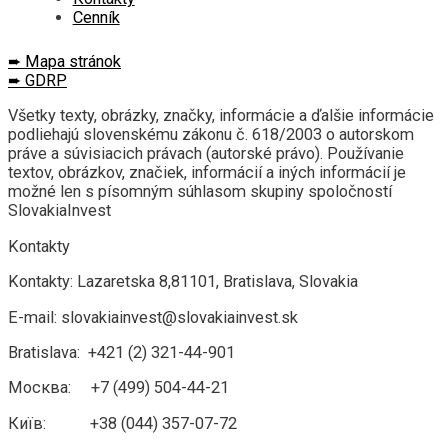
Cenník
➨ M
apa stránok
➨ GDRP
Všetky texty, obrázky, značky, informácie a ďalšie informácie
podliehajú slovenskému zákonu č. 618/2003 o autorskom
práve a súvisiacich právach (autorské právo).
Používanie
textov, obrázkov, značiek, informácií a iných informácií je
možné len s písomným súhlasom skupiny spoločností
SlovakiaInvest
Kontakty
Kontakty: Lazaretska 8,81101, Bratislava, Slovakia
E-mail: slovakiainvest@slovakiainvest.sk
Bratislava: +421 (2) 321-44-901
Москва: +7 (499) 504-44-21
Київ: +38 (044) 357-07-72