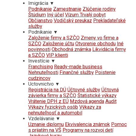
Imigrácia
▼
Podnikanie
Zamestnanie
Zlúčenie rodiny
Štúdium
Iný účel
Vízum Trvalý pobyt
Občianstvo
Vodičský preukaz
Prekladateľské
služby
Podnikanie
▼
Založenie firmy a SZČO
Zmeny vo firme a
SZČO
Založenie účtu
Otvorenie obchodu
Iné
povinnosti
Obchodná známka
Likvidácia firmy
a SZČO
VIP klienti
Investície
▼
Franchising
Ready-made business
Nehnuteľnosti
Finančné služby
Poistenie
cudzincov
Uctovnictvo
▼
Registrácia na DÚ
Účtovné služby
Účtovná
závierka firmy a SZČO
Štatistické výkazy
Vrátenie DPH z EÚ
Mzdová agenda
Audit
Výkazy fyzických osôb
Výkazy za
nehnuteľnosť a automobil
Vzdelávanie
▼
Uznanie diplomu
Ekvivalencia známok
Pomoc
s prijatím na VŠ
Programy na rozvoj detí
Jazykové kurzy