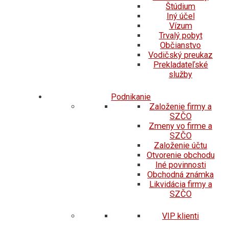
Štúdium
Iný účel
Vízum
Trvalý pobyt
Občianstvo
Vodičský preukaz
Prekladateľské
služby
Podnikanie
Založenie firmy a
SZČO
Zmeny vo firme a
SZČO
Založenie účtu
Otvorenie obchodu
Iné povinnosti
Obchodná známka
Likvidácia firmy a
SZČO
VIP klienti