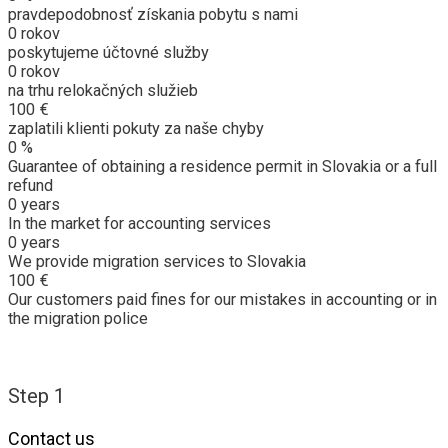
pravdepodobnosť získania pobytu s nami
0
rokov
poskytujeme účtovné služby
0
rokov
na trhu relokačných služieb
100
€
zaplatili klienti pokuty za naše chyby
0
%
Guarantee of obtaining a residence permit in Slovakia or a full
refund
0
years
In the market for accounting services
0
years
We provide migration services to Slovakia
100
€
Our customers paid fines for our mistakes in accounting or in
the migration police
Step 1
Contact us