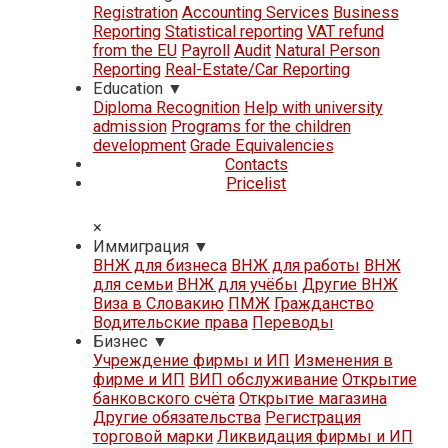
Registration
Accounting Services
Business
Reporting
Statistical reporting
VAT refund
from the EU
Payroll
Audit
Natural Person
Reporting
Real-Estate/Car Reporting
Education
▼
Diploma Recognition
Help with university
admission
Programs for the children
development
Grade Equivalencies
Contacts
Pricelist
×
Иммиграция
▼
ВНЖ для бизнеса
ВНЖ для работы
ВНЖ
для семьи
ВНЖ для учёбы
Другие ВНЖ
Виза в Словакию
ПМЖ
Гражданство
Водительские права
Переводы
Бизнес
▼
Учреждение фирмы и ИП
Изменения в
фирме и ИП
ВИП обслуживание
Открытие
банковского счёта
Открытие магазина
Другие обязательства
Регистрация
торговой марки
Ликвидация фирмы и ИП