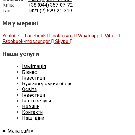
Київ:
+38 (044) 357-07-72
Fax:
+421 (2) 529-21-319
Ми у мережі
Youtube
Facebook
Instagram
Whatsapp
Viber
Facebook-messenger
Skype
Наши услуги
Імміграція
Бізнес
Інвестиції
Бухгалтерський облік
Освіта
Інвестиції
Інші послуги
Новини
Контакти
Нашi цiни
➨ Мапа сайту