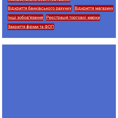
Відкриття банківського рахунку
Відкриття магазину
Інші зобов'язання
Реєстрація торгової марки
Закриття фірми та ФОП
Фірма та ФОП у Словаччині
для громадян України в 2025
р.
По всій країні, будь-які дозволи та ліцензії, всі форми
фірм. Звертайтесь сьогодні!
Реєстрація фірми та ФОП
Зміни у фірмі та ФОП
Індивідуальне обслуговування
Відкриття банківського рахунку
Відкриття магазину