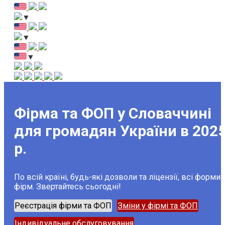
▼
▼
▼
Фірма та ФОП у Словаччині
для громадян України в 202
р.
По всій країні, будь-які дозволи та ліцензії, всі форми
фірм. Звертайтесь сьогодні!
Реєстрація фірми та ФОП
Зміни у фірмі та ФОП
Індивідуальне обслуговування