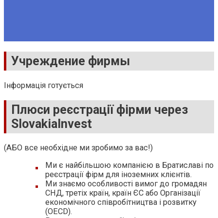
Інші зобов'язання
Реєстрація торгової марки
Закриття фірми та ФОП
Учреждение фирмы
Інформація готується
Плюси реєстрації фірми через
SlovakiaInvest
(АБО все необхідне ми зробимо за вас!)
Ми є найбільшою компанією в Братиславі по
реєстрації фірм для іноземних клієнтів.
Ми знаємо особливості вимог до громадян
СНД, третіх країн, країн ЄС або Організації
економічного співробітництва і розвитку
(OECD).