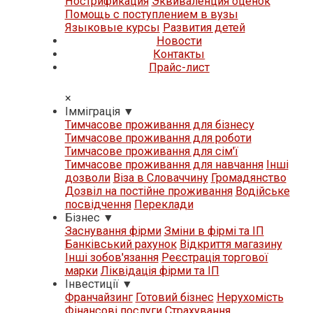
Нострификация
Эквиваленция оценок
Помощь с поступлением в вузы
Языковые курсы
Развития детей
Новости
Контакты
Прайс-лист
×
Iммiграцiя
▼
Тимчасове проживання для бізнесу
Тимчасове проживання для роботи
Тимчасове проживання для сім'ї
Тимчасове проживання для навчання
Iнші
дозволи
Віза в Словаччину
Громадянство
Дозвіл на постійне проживання
Водійське
посвідчення
Переклади
Бізнес
▼
Заснування фірми
Зміни в фірмі та ІП
Банківський рахунок
Відкриття магазину
Iнші зобов'язання
Реєстрація торгової
марки
Ліквідація фірми та ІП
Iнвестиції
▼
Франчайзинг
Готовий бізнес
Нерухомість
Фінансові послуги
Страхування