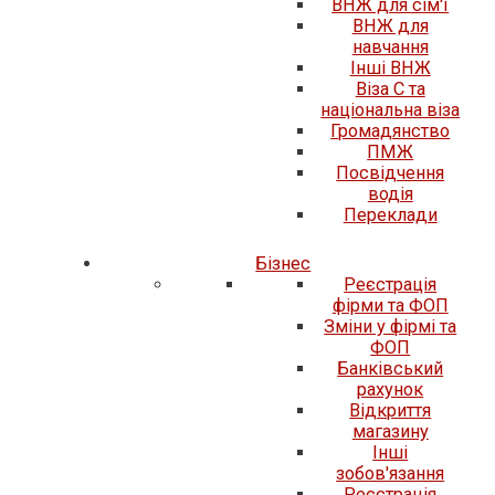
ВНЖ для сім'ї
ВНЖ для
навчання
Інші ВНЖ
Віза C та
національна віза
Громадянство
ПМЖ
Посвідчення
водія
Переклади
Бізнес
Реєстрація
фірми та ФОП
Зміни у фірмі та
ФОП
Банківський
рахунок
Відкриття
магазину
Інші
зобов'язання
Реєстрація