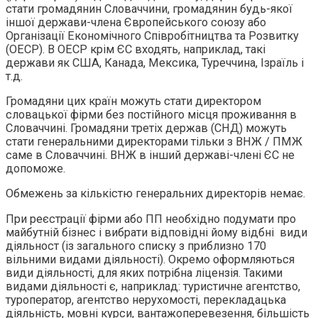
стати громадянин Словаччини, громадянин будь-якої
іншої держави-члена Європейського союзу або
Організації Економічного Співробітництва та Розвитку
(ОЕСР). В ОЕСР крім ЄС входять, наприклад, такі
держави як США, Канада, Мексика, Туреччина, Ізраїль і
т.д.
Громадяни цих країн можуть стати директором
словацької фірми без постійного місця проживання в
Словаччині. Громадяни третіх держав (СНД) можуть
стати генеральними директорами тільки з ВНЖ / ПМЖ
саме в Словаччині. ВНЖ в інший державі-члені ЄС не
допоможе.
Обмежень за кількістю генеральних директорів немає.
При реєстрації фірми або ПП необхідно подумати про
майбутній бізнес і вибрати відповідні йому відбні види
діяльност (із загального списку з приблизно 170
вільними видами діяльності). Окремо оформляються
види діяльності, для яких потрібна ліцензія. Такими
видами діяльності є, наприклад: туристичне агентство,
туроператор, агентство нерухомості, перекладацька
діяльність, мовні курси, вантажоперевезення, більшість