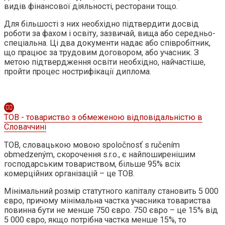
видів фінансової діяльності, ресторани тощо.
Для більшості з них необхідно підтвердити досвід
роботи за фахом і освіту, зазвичай, вища або середньо-
спеціальна. Ці два документи надає або співробітник,
що працює за трудовим договором, або учасник. З
метою підтвердження освіти необхідно, найчастіше,
пройти процес нострифікації диплома.
ТОВ - товариство з обмеженою відповідальністю в
Словаччині
ТОВ, словацькою мовою spoločnosť s ručením
obmedzeným, скорочення s.r.o., є найпоширенішим
господарським товариством, більше 95% всіх
комерційних організацій – це ТОВ.
Мінімальний розмір статутного капіталу становить 5 000
євро, причому мінімальна частка учасника товариства
повинна бути не менше 750 євро. 750 євро – це 15% від
5 000 євро, якщо потрібна частка менше 15%, то