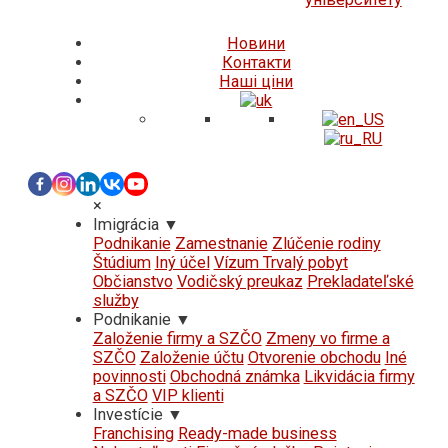
Новини
Контакти
Нашi цiни
×
Imigrácia
▼
Podnikanie
Zamestnanie
Zlúčenie rodiny
Štúdium
Iný účel
Vízum Trvalý pobyt
Občianstvo
Vodičský preukaz
Prekladateľské
služby
Podnikanie
▼
Založenie firmy a SZČO
Zmeny vo firme a
SZČO
Založenie účtu
Otvorenie obchodu
Iné
povinnosti
Obchodná známka
Likvidácia firmy
a SZČO
VIP klienti
Investície
▼
Franchising
Ready-made business