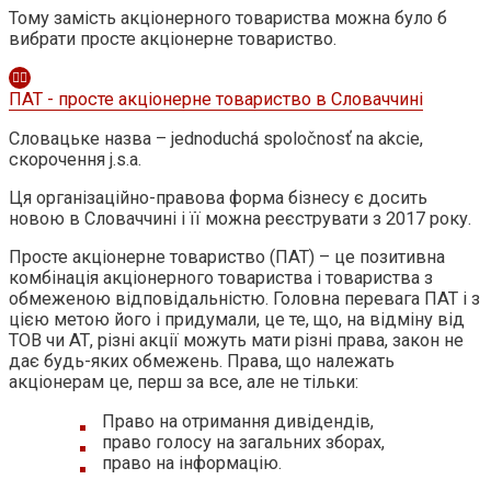
Тому замість акціонерного товариства можна було б
вибрати просте акціонерне товариство.
ПАТ - просте акціонерне товариство в Словаччині
Словацьке назва – jednoduchá spoločnosť na akcie,
скорочення j.s.a.
Ця організаційно-правова форма бізнесу є досить
новою в Словаччині і її можна реєструвати з 2017 року.
Просте акціонерне товариство (ПАТ) – це позитивна
комбінація акціонерного товариства і товариства з
обмеженою відповідальністю. Головна перевага ПАТ і з
цією метою його і придумали, це те, що, на відміну від
ТОВ чи АТ, різні акції можуть мати різні права, закон не
дає будь-яких обмежень. Права, що належать
акціонерам це, перш за все, але не тільки:
Право на отримання дивідендів,
право голосу на загальних зборах,
право на інформацію.