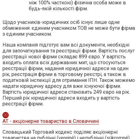
ніж 100% часткою) фізична особа може в
будь-якій кількості фірм.
Щодо учасників-юридичних осіб існує лише одне
обмеження: єдиним учасником ТОВ не може бути фірма
з єдиним учасником.
Наша компанія підготує вам всі документи, необхідні
для започаткування та реєстрації фірми. Вартість послуг
реєстрації нової фірми складає 899 євро. У вартість
входить оплата всіх державних мит, що стосуються
реєстрації фірми, надання юридичної адреси на один
рік, реєстрація фірми в торговому реєстрі, а також в
податковій інспекції для отримання ІПН. Також можемо
надати юридичну адресу для вже існуючої фірми.
Вартість юридичної адреси становить 249 євро на рік.
Перший рік юридичної адреси входить у вартість
реєстрації фірми.
АТ - акціонерне товариство в Словаччині
Словацький Торговий кодекс поділяє акціонерні
товариства на публічні (verejné) і непублічні (súkromné),