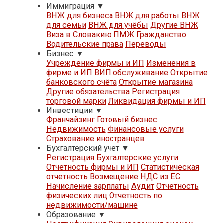
Иммиграция
▼
ВНЖ для бизнеса
ВНЖ для работы
ВНЖ
для семьи
ВНЖ для учёбы
Другие ВНЖ
Виза в Словакию
ПМЖ
Гражданство
Водительские права
Переводы
Бизнес
▼
Учреждение фирмы и ИП
Изменения в
фирме и ИП
ВИП обслуживание
Открытие
банковского счёта
Открытие магазина
Другие обязательства
Регистрация
торговой марки
Ликвидация фирмы и ИП
Инвестиции
▼
Франчайзинг
Готовый бизнес
Недвижимость
Финансовые услуги
Страхование иностранцев
Бухгалтерский учет
▼
Регистрация
Бухгалтерские услуги
Отчетность фирмы и ИП
Статистическая
отчетность
Возмещение НДС из ЕС
Начисление зарплаты
Аудит
Отчетность
физических лиц
Отчетность по
недвижимости/машине
Образование
▼