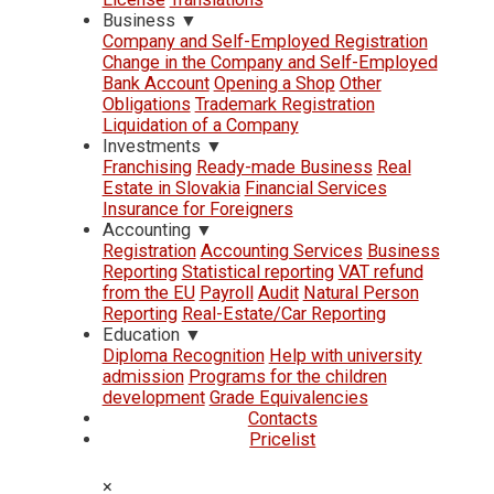
Business
▼
Company and Self-Employed Registration
Change in the Company and Self-Employed
Bank Account
Opening a Shop
Other
Obligations
Trademark Registration
Liquidation of a Company
Investments
▼
Franchising
Ready-made Business
Real
Estate in Slovakia
Financial Services
Insurance for Foreigners
Accounting
▼
Registration
Accounting Services
Business
Reporting
Statistical reporting
VAT refund
from the EU
Payroll
Audit
Natural Person
Reporting
Real-Estate/Car Reporting
Education
▼
Diploma Recognition
Help with university
admission
Programs for the children
development
Grade Equivalencies
Contacts
Pricelist
×