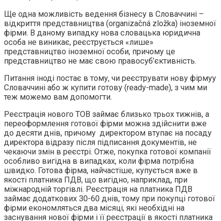
Ще одна можливість ведення бізнесу в Словаччині –
відкриття представництва (organizačná zložka) іноземної
фірми. В даному випадку нова словацька юридична
особа не виникає, реєструється «лише»
представництво іноземної особи, причому це
представництво не має свою правосуб’єктивність.
Питання іноді постає в тому, чи реєструвати нову фірмуу
Словаччині або ж купити готову (ready-made), з чим ми
теж можемо вам допомогти.
Реєстрація нового ТОВ займає близько трьох тижнів, а
переоформлення готової фірми можна здійснити вже
до десяти днів, причому директором втупає на посаду
директора відразу після підписання документів, не
чекаючи змін в реєстрі. Отже, покупка готової компанії
особливо вигідна в випадках, коли фірма потрібна
швидко. Готова фірма, найчастіше, купується вже в
якості платника ПДВ, що вигідно, наприклад, при
міжнародній торгівлі. Реєстрація на платника ПДВ
займає додаткових 30-60 днів, тому при покупці готової
фірми економляться два місяці, які необхідні на
заснування нової фірми і її реєстрації в якості платника