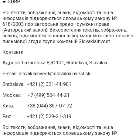
➨
GDRP
Всі
тексти
,
зображення
,
знаки
,
відомості
та
інша
інформація
підкоряються
словацькому
закону
№
618/2003
про
авторське право
і
суміжні права
(
Авторський
закон
)
.
Використання
текстів
,
зображень
,
знаків
,
відомостей
та іншої
інформації
можливо
тільки
з
письмової згоди
групи
компаній
SlovakiaInvest
Контакти
Адреса: Lazaretska 8,81101, Bratislava, Slovakia
E-mail: slovakiainvest@slovakiainvest.sk
Bratislava: +421 (2) 321-44-901
Москва: +7 (499) 504-44-21
Київ: +38 (044) 357-07-72
Fax: +421 (2) 529-21-319
Всі тексти, зображення, знаки, відомості та інша
інформація підкоряються словацькому закону №