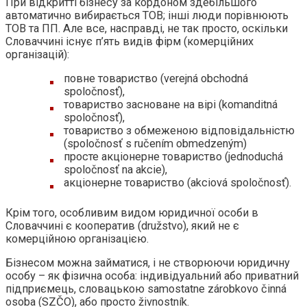
При відкритті бізнесу за кордоном здебільшого
автоматично вибирається ТОВ; інші люди порівнюють
ТОВ та ПП. Але все, насправді, не так просто, оскільки
Словаччині існує п’ять видів фірм (комерційних
організацій):
повне товариство (verejná obchodná
spoločnosť),
товариство засноване на вірі (komanditná
spoločnosť),
товариство з обмеженою відповідальністю
(spoločnosť s ručením obmedzeným)
просте акціонерне товариство (jednoduchá
spoločnosť na akcie),
акціонерне товариство (akciová spoločnosť).
Крім того, особливим видом юридичної особи в
Словаччині є кооператив (družstvo), який не є
комерційною організацією.
Бізнесом можна займатися, і не створюючи юридичну
особу – як фізична особа: індивідуальний або приватний
підприємець, словацькою samostatne zárobkovo činná
osoba (SZČO), або просто živnostník.