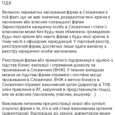
ПДВ.
Великою перевагою заснування фірми в Словаччині є
той факт, що не має значення, резидентом якої країни є
засновник або власник словацької фірми.
Зареєструвати юридичну особу в Словаччині і стати її
власником може без будь-яких обмежень громадянин
будь-якої країни або навіть фірма з будь-якої країни, в
тому числі з офшорних юрисдикцій. У торговий реєстр,
реєструючий фірми, достатньо лише здати виписку з
реєстру юридичної особи-засновника.
Реєстрація фірми або приватного підприємця є однією з
підстав бізнес еміграції і отримання дозволу на
проживання в Словаччині (ВНЖ). У певних випадках
можна на підставі фірми отримати і постійне місце
проживання в Словаччині. ВНЖ з метою бізнесу в
Словаччині отримує виконавчий орган (директор в ТОВ,
член правління в АТ, керуючий в представництві тощо),
але не власник (засновник, учасник, акціонер …).
Важливим питанням при реєстрації нової або купівлі
існуючої фірми є те, хто в ній стане виконавчим органом
(директором). Відповідно до закону, директором може