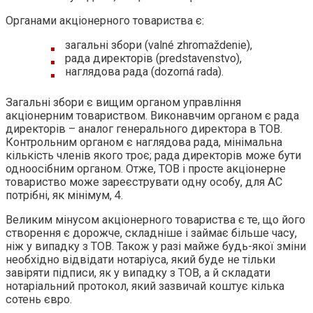
Органами акціонерного товариства є:
загальні збори (valné zhromaždenie),
рада директорів (predstavenstvo),
наглядова рада (dozorná rada).
Загальні збори є вищим органом управління
акціонерним товариством. Виконавчим органом є рада
директорів – аналог генерального директора в ТОВ.
Контрольним органом є наглядова рада, мінімальна
кількість членів якого троє; рада директорів може бути
одноосібним органом. Отже, ТОВ і просте акціонерне
товариство може зареєструвати одну особу, для АС
потрібні, як мінімум, 4.
Великим мінусом акціонерного товариства є те, що його
створення є дорожче, складніше і займає більше часу,
ніж у випадку з ТОВ. Також у разі майже будь-якої зміни
необхідно відвідати нотаріуса, який буде не тільки
завіряти підписи, як у випадку з ТОВ, а й складати
нотаріальний протокол, який зазвичай коштує кілька
сотень євро.