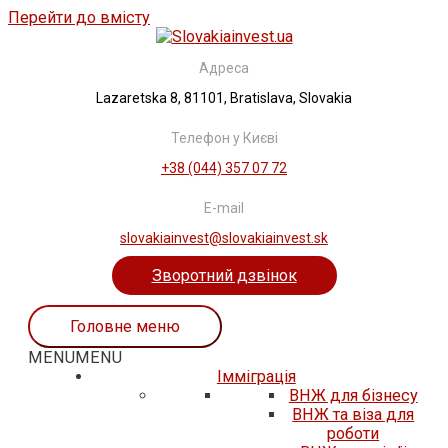
Перейти до вмісту
Адреса
Lazaretska 8, 81101, Bratislava, Slovakia
Телефон у Києві
+38 (044) 357 07 72
E-mail
slovakiainvest@slovakiainvest.sk
Зворотний дзвінок
Головне меню
MENU
MENU
Iммiграцiя
ВНЖ для бізнесу
ВНЖ та віза для
роботи