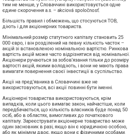
тим не менше, у Словаччині використовується одне
єдине скорочення a.s. – akciová spoločnosť.
Більшість правил і обмежень, що стосуються ТОВ,
діють і для акціонерних товариств.
Мінімальний розмір статутного капіталу становить 25
000 євро, і він розділений на певну кількість часток –
акцій зі встановленою номінальною вартістю. Ринкова
вартість акцій може часто відрізнятися від номінальної.
Акціонери ручаються за зобов’язання тільки до розміру
вартості акцій, якими володіють, і вони не мають права
вимагати повернення своєї інвестиції в суспільство.
Акції на пред’явника в Словаччині вже не
використовуються, всі акції повинні бути іменні.
Акціонерні товариства використовуються, крім
випадків, коли цього вимагає закон, найчастіше, коли
передбачається, що кількість власників буде понад 50
осіб, або в областях, вимогливих до початкового
капіталу. Зареєструвати акціонерне товариство може
один засновник в разі, якщо він є юридичною особою,
або як мінімум двоє, якщо вони є фізичними особами.