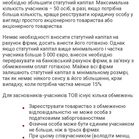
необхідно збільшити статутний капітал. Максимальна
кількість учасників – 50 осіб; в разі, якщо потрібна
більша кількість, краще реєструвати юридичну особу у
вигляді простого акціонерного товариства або
акціонерного товариства.
Немає необхідності вносити статутний капітал на
рахунок фірми, досить внести його готівкою. Однак
якщо статутний капітал вище мінімального і частка
учасника більше 5 000 євро, внесок необхідно
перерахувати на банківський рахунок фірми, в зв’язку з
обмеженням оплат готівкою. Майже всі фірми
залишають статутний капітал в мінімальному розмірі,
так як немає ніякого сенсу в його збільшенні, крім
випадку, коли потрібна частка менше 15%.
Для засновників-учасників ТОВ існує кілька обмежень:
Зареєструвати товариство з обмеженою
відповідальністю не може особа з
податковими заборгованостями.
Фізична особа може бути єдиним учасником
не більше, ніж в трьох фірмах.
При цьому співучасником (володіти менш,