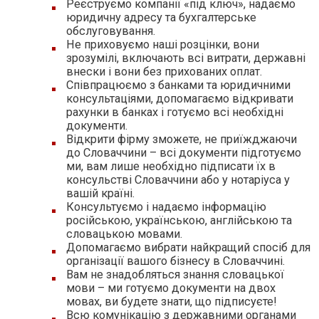
Реєструємо компанії «під ключ», надаємо
юридичну адресу та бухгалтерське
обслуговування.
Не приховуємо наші розцінки, вони
зрозумілі, включають всі витрати, державні
внески і вони без прихованих оплат.
Співпрацюємо з банками та юридичними
консультаціями, допомагаємо відкривати
рахунки в банках і готуємо всі необхідні
документи.
Відкрити фірму зможете, не приїжджаючи
до Словаччини – всі документи підготуємо
ми, вам лише необхідно підписати їх в
консульстві Словаччини або у нотаріуса у
вашій країні.
Консультуємо і надаємо інформацію
російською, українською, англійською та
словацькою мовами.
Допомагаємо вибрати найкращий спосіб для
організації вашого бізнесу в Словаччині.
Вам не знадобляться знання словацької
мови – ми готуємо документи на двох
мовах, ви будете знати, що підписуєте!
Всю комунікацію з державними органами