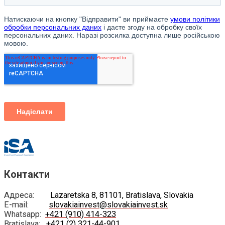
Контакти
Адреса:
Lazaretska 8, 81101, Bratislava, Slovakia
E-mail:
slovakiainvest@slovakiainvest.sk
Whatsapp:
+421 (910) 414-323
Bratislava:
+421 (2) 321-44-901