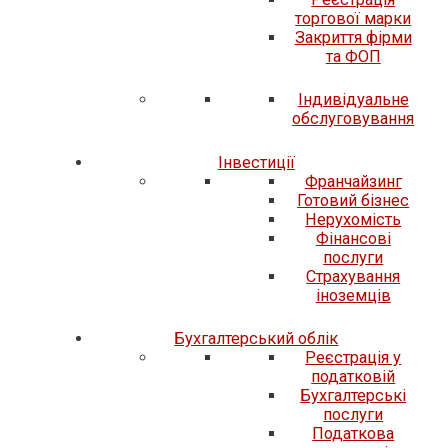
торгової марки
Закриття фірми
та ФОП
Індивідуальне
обслуговування
Iнвестиції
Франчайзинг
Готовий бізнес
Нерухомість
Фінансові
послуги
Страхування
іноземців
Бухгалтерський облік
Реєстрація у
податковій
Бухгалтерські
послуги
Податкова