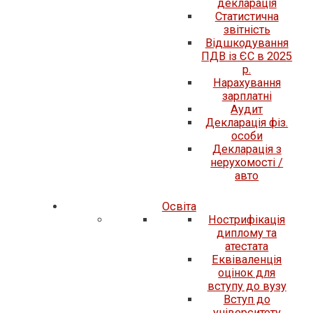
декларація
Статистична
звітність
Відшкодування
ПДВ із ЄС в 2025
р.
Нарахування
зарплатні
Аудит
Декларація фіз.
особи
Декларація з
нерухомості /
авто
Освіта
Нострифікація
диплому та
атестата
Еквіваленція
оцінок для
вступу до вузу
Вступ до
університету