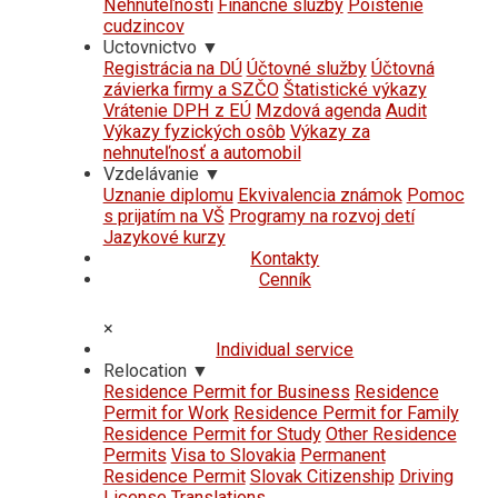
Nehnuteľnosti
Finančné služby
Poistenie
cudzincov
Uctovnictvo
▼
Registrácia na DÚ
Účtovné služby
Účtovná
závierka firmy a SZČO
Štatistické výkazy
Vrátenie DPH z EÚ
Mzdová agenda
Audit
Výkazy fyzických osôb
Výkazy za
nehnuteľnosť a automobil
Vzdelávanie
▼
Uznanie diplomu
Ekvivalencia známok
Pomoc
s prijatím na VŠ
Programy na rozvoj detí
Jazykové kurzy
Kontakty
Cenník
×
Individual service
Relocation
▼
Residence Permit for Business
Residence
Permit for Work
Residence Permit for Family
Residence Permit for Study
Other Residence
Permits
Visa to Slovakia
Permanent
Residence Permit
Slovak Citizenship
Driving
License
Translations