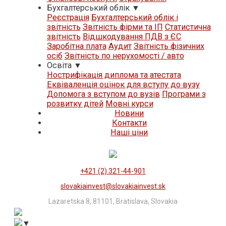
Бухгалтерський облік
▼
Реєстрація
Бухгалтерський облік і
звітність
Звітність фірми та ІП
Статистична
звітність
Відшкодування ПДВ з ЄС
Заробітна плата
Аудит
Звітність фізичних
осіб
Звітність по нерухомості / авто
Освіта
▼
Нострифікація диплома та атестата
Еквіваленція оцінок для вступу до вузу
Допомога з вступом до вузів
Програми з
розвитку дітей
Мовні курси
Новини
Контакти
Нашi цiни
+421 (2) 321-44-901
slovakiainvest@slovakiainvest.sk
Lazaretska 8, 81101, Bratislava, Slovakia
▼