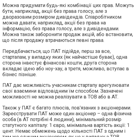
Можна придумати будь-які комбінації цих прав. Можуть
бути, наприклад, акції без права голосу, але з
дворазовим розміром дивідендів. Співробітником
можна давати, наприклад, акції без права на
інформацію, без права голосу, але з дивідендами.
Можна також заборонити продаж акцій, або встановити,
що після продажу втрачаються певні права.
Передбачається, що ПАТ підійде, перш за все,
стартапам, у випадку яких (як найчастіше буває), одна
сторона інвестує фінансові кошти, друга сторона
вкладає ідею або ноу-хау, а третя, можливо, вступає в
бізнес пізніше.
ПАТ дає можливість учасникам стартапу врегулювати
свої взаємини відповідним їм способом. Зазначені
можливості не можна реалізувати в ТОВ або в АТ.
Також у ПАТ є багато плюсів, пов’язаних з акціонерами.
Зареєструвати ПАТ може один акціонер – одна фізична
особа (в АТ потрібні 4 людини), мінімальний розмір
статутного капіталу: 1 євро, мінімальна вартість акції: 1
цент. Немає обмежень щодо кількості ПАТ з одним і
тим же єдиним акціонером, як це у випадку з ТОВ.