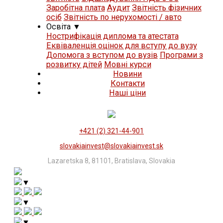
Заробітна плата
Аудит
Звітність фізичних
осіб
Звітність по нерухомості / авто
Освіта
▼
Нострифікація диплома та атестата
Еквіваленція оцінок для вступу до вузу
Допомога з вступом до вузів
Програми з
розвитку дітей
Мовні курси
Новини
Контакти
Нашi цiни
+421 (2) 321-44-901
slovakiainvest@slovakiainvest.sk
Lazaretska 8, 81101, Bratislava, Slovakia
▼
▼
▼