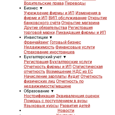
Водительские права
Переводы
Бизнес
▼
Учреждение фирмы и ИП
Изменения в
фирме и ИП
ВИП обслуживание
Открытие
банковского счёта
Открытие магазина
Другие обязательства
Регистрация
торговой марки
Ликвидация фирмы и ИП
Инвестиции
▼
Франчайзинг
Готовый бизнес
Недвижимость
Финансовые услуги
Страхование иностранцев
Бухгалтерский учет
▼
Регистрация
Бухгалтерские услуги
Отчетность фирмы и ИП
Статистическая
отчетность
Возмещение НДС из ЕС
Начисление зарплаты
Аудит
Отчетность
физических лиц
Отчетность по
недвижимости/машине
Образование
▼
Нострификация
Эквиваленция оценок
Помощь с поступлением в вузы
Языковые курсы
Развития детей
Новости