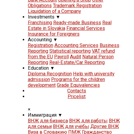
Obligations
Trademark Registration
Liquidation of a Company
Investments
▼
Franchising
Ready-made Business
Real
Estate in Slovakia
Financial Services
Insurance for Foreigners
Accounting
▼
Registration
Accounting Services
Business
Reporting
Statistical reporting
VAT refund
from the EU
Payroll
Audit
Natural Person
Reporting
Real-Estate/Car Reporting
Education
▼
Diploma Recognition
Help with university
admission
Programs for the children
development
Grade Equivalencies
Contacts
Pricelist
×
Иммиграция
▼
ВНЖ для бизнеса
ВНЖ для работы
ВНЖ
для семьи
ВНЖ для учёбы
Другие ВНЖ
Виза в Словакию
ПМЖ
Гражданство