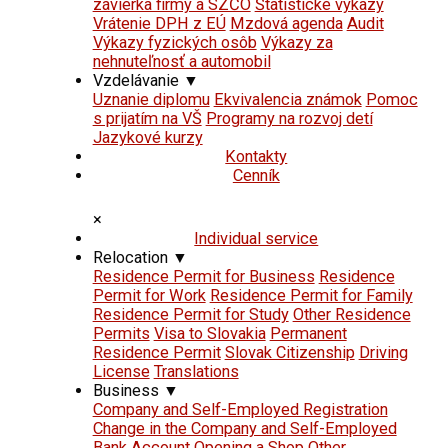
závierka firmy a SZČO
Štatistické výkazy
Vrátenie DPH z EÚ
Mzdová agenda
Audit
Výkazy fyzických osôb
Výkazy za
nehnuteľnosť a automobil
Vzdelávanie
▼
Uznanie diplomu
Ekvivalencia známok
Pomoc
s prijatím na VŠ
Programy na rozvoj detí
Jazykové kurzy
Kontakty
Cenník
×
Individual service
Relocation
▼
Residence Permit for Business
Residence
Permit for Work
Residence Permit for Family
Residence Permit for Study
Other Residence
Permits
Visa to Slovakia
Permanent
Residence Permit
Slovak Citizenship
Driving
License
Translations
Business
▼
Company and Self-Employed Registration
Change in the Company and Self-Employed
Bank Account
Opening a Shop
Other