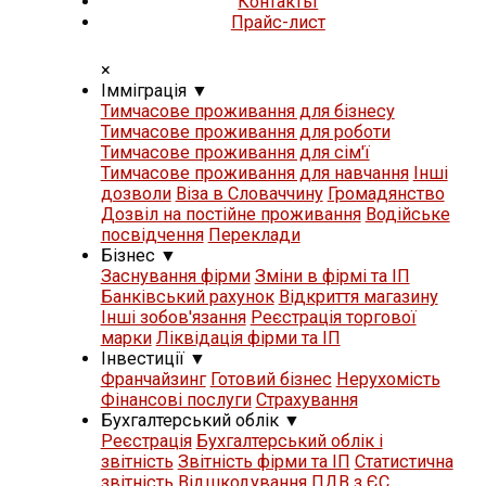
Контакты
Прайс-лист
×
Iммiграцiя
▼
Тимчасове проживання для бізнесу
Тимчасове проживання для роботи
Тимчасове проживання для сім'ї
Тимчасове проживання для навчання
Iнші
дозволи
Віза в Словаччину
Громадянство
Дозвіл на постійне проживання
Водійське
посвідчення
Переклади
Бізнес
▼
Заснування фірми
Зміни в фірмі та ІП
Банківський рахунок
Відкриття магазину
Iнші зобов'язання
Реєстрація торгової
марки
Ліквідація фірми та ІП
Iнвестиції
▼
Франчайзинг
Готовий бізнес
Нерухомість
Фінансові послуги
Страхування
Бухгалтерський облік
▼
Реєстрація
Бухгалтерський облік і
звітність
Звітність фірми та ІП
Статистична
звітність
Відшкодування ПДВ з ЄС