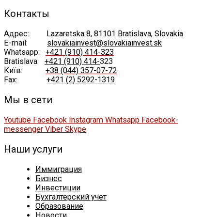
Контакты
Адрес:
Lazaretska 8, 81101 Bratislava, Slovakia
E-mail:
slovakiainvest@slovakiainvest.sk
Whatsapp:
+421 (910) 414-323
Bratislava:
+421 (910) 414-
323
Київ:
+38 (044) 357-07-72
Fax:
+421 (2) 5292-1319
Мы в сети
Youtube
Facebook
Instagram
Whatsapp
Facebook-
messenger
Viber
Skype
Наши услуги
Иммиграция
Бизнес
Инвестиции
Бухгалтерский учет
Образование
Новости