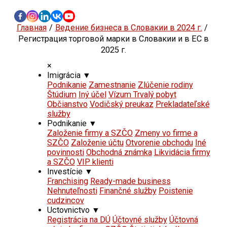
Главная
Ведение бизнеса в Словакии в 2024 г.
Регистрация торговой марки в Словакии и в ЕС в
2025 г.
×
Imigrácia
▼
Podnikanie
Zamestnanie
Zlúčenie rodiny
Štúdium
Iný účel
Vízum Trvalý pobyt
Občianstvo
Vodičský preukaz
Prekladateľské
služby
Podnikanie
▼
Založenie firmy a SZČO
Zmeny vo firme a
SZČO
Založenie účtu
Otvorenie obchodu
Iné
povinnosti
Obchodná známka
Likvidácia firmy
a SZČO
VIP klienti
Investície
▼
Franchising
Ready-made business
Nehnuteľnosti
Finančné služby
Poistenie
cudzincov
Uctovnictvo
▼
Registrácia na DÚ
Účtovné služby
Účtovná