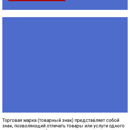
Регистрация торговой марки
в Словакии и в ЕС в 2025 г.
Проверка, подготовка документов, подача заявления,
сопровождение, регистрация и продление регистрации.
Учреждение фирмы и ИП
Изменения в фирме и ИП
VIP обслуживание
Открытие банковского счёта
Открытие магазина
Другие обязательства
Регистрация торговой марки
Ликвидация фирмы и ИП
Торговая марка (товарный знак) представляет собой
знак, позволяющий отличать товары или услуги одного