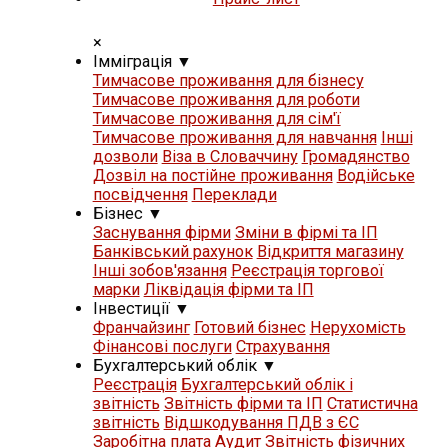
×
Iммiграцiя
▼
Тимчасове проживання для бізнесу
Тимчасове проживання для роботи
Тимчасове проживання для сім'ї
Тимчасове проживання для навчання
Iнші
дозволи
Віза в Словаччину
Громадянство
Дозвіл на постійне проживання
Водійське
посвідчення
Переклади
Бізнес
▼
Заснування фірми
Зміни в фірмі та ІП
Банківський рахунок
Відкриття магазину
Iнші зобов'язання
Реєстрація торгової
марки
Ліквідація фірми та ІП
Iнвестиції
▼
Франчайзинг
Готовий бізнес
Нерухомість
Фінансові послуги
Страхування
Бухгалтерський облік
▼
Реєстрація
Бухгалтерський облік і
звітність
Звітність фірми та ІП
Статистична
звітність
Відшкодування ПДВ з ЄС
Заробітна плата
Аудит
Звітність фізичних