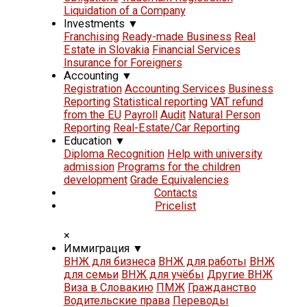
Liquidation of a Company
Investments
▼
Franchising
Ready-made Business
Real
Estate in Slovakia
Financial Services
Insurance for Foreigners
Accounting
▼
Registration
Accounting Services
Business
Reporting
Statistical reporting
VAT refund
from the EU
Payroll
Audit
Natural Person
Reporting
Real-Estate/Car Reporting
Education
▼
Diploma Recognition
Help with university
admission
Programs for the children
development
Grade Equivalencies
Contacts
Pricelist
×
Иммиграция
▼
ВНЖ для бизнеса
ВНЖ для работы
ВНЖ
для семьи
ВНЖ для учёбы
Другие ВНЖ
Виза в Словакию
ПМЖ
Гражданство
Водительские права
Переводы