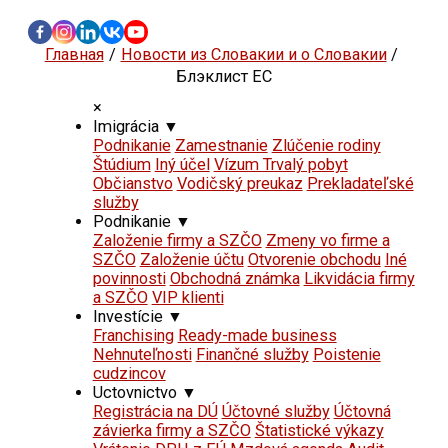
Главная
Новости из Словакии и о Словакии
Блэклист ЕС
×
Imigrácia
▼
Podnikanie
Zamestnanie
Zlúčenie rodiny
Štúdium
Iný účel
Vízum Trvalý pobyt
Občianstvo
Vodičský preukaz
Prekladateľské
služby
Podnikanie
▼
Založenie firmy a SZČO
Zmeny vo firme a
SZČO
Založenie účtu
Otvorenie obchodu
Iné
povinnosti
Obchodná známka
Likvidácia firmy
a SZČO
VIP klienti
Investície
▼
Franchising
Ready-made business
Nehnuteľnosti
Finančné služby
Poistenie
cudzincov
Uctovnictvo
▼
Registrácia na DÚ
Účtovné služby
Účtovná
závierka firmy a SZČO
Štatistické výkazy