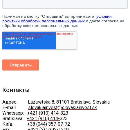
Контакты
Адрес:
Lazaretska 8, 81101 Bratislava, Slovakia
E-mail:
slovakiainvest@slovakiainvest.sk
Whatsapp:
+421 (910) 414-323
Bratislava:
+421 (910) 414-
323
Київ:
+38 (044) 357-07-72
Fax:
+421 (2) 5292-1319