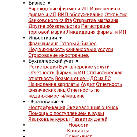
Бизнес
▼
Учреждение фирмы и ИП
Изменения в
фирме и ИП
ВИП обслуживание
Открытие
банковского счёта
Открытие магазина
Другие обязательства
Регистрация
торговой марки
Ликвидация фирмы и ИП
Инвестиции
▼
Франчайзинг
Готовый бизнес
Недвижимость
Финансовые услуги
Страхование иностранцев
Бухгалтерский учет
▼
Регистрация
Бухгалтерские услуги
Отчетность фирмы и ИП
Статистическая
отчетность
Возмещение НДС из ЕС
Начисление зарплаты
Аудит
Отчетность
физических лиц
Отчетность по
недвижимости/машине
Образование
▼
Нострификация
Эквиваленция оценок
Помощь с поступлением в вузы
Языковые курсы
Развития детей
Новости
Контакты
Прайс-лист