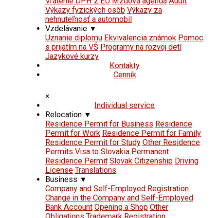
Vrátenie DPH z EÚ
Mzdová agenda
Audit
Výkazy fyzických osôb
Výkazy za
nehnuteľnosť a automobil
Vzdelávanie
▼
Uznanie diplomu
Ekvivalencia známok
Pomoc
s prijatím na VŠ
Programy na rozvoj detí
Jazykové kurzy
Kontakty
Cenník
×
Individual service
Relocation
▼
Residence Permit for Business
Residence
Permit for Work
Residence Permit for Family
Residence Permit for Study
Other Residence
Permits
Visa to Slovakia
Permanent
Residence Permit
Slovak Citizenship
Driving
License
Translations
Business
▼
Company and Self-Employed Registration
Change in the Company and Self-Employed
Bank Account
Opening a Shop
Other
Obligations
Trademark Registration