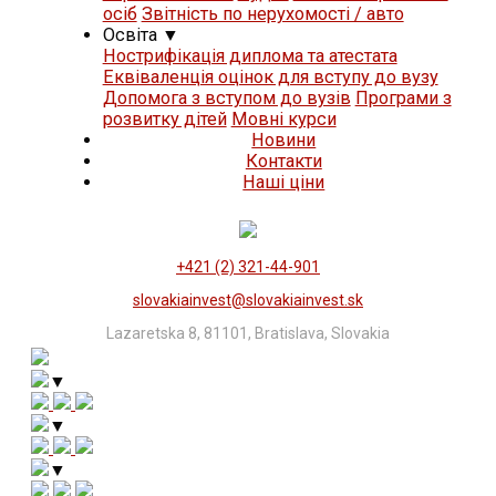
осіб
Звітність по нерухомості / авто
Освіта
▼
Нострифікація диплома та атестата
Еквіваленція оцінок для вступу до вузу
Допомога з вступом до вузів
Програми з
розвитку дітей
Мовні курси
Новини
Контакти
Нашi цiни
+421 (2) 321-44-901
slovakiainvest@slovakiainvest.sk
Lazaretska 8, 81101, Bratislava, Slovakia
▼
▼
▼