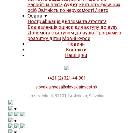
Заробітна плата
Аудит
Звітність фізичних
осіб
Звітність по нерухомості / авто
Освіта
▼
Нострифікація диплома та атестата
Еквіваленція оцінок для вступу до вузу
Допомога з вступом до вузів
Програми з
розвитку дітей
Мовні курси
Новини
Контакти
Нашi цiни
+421 (2) 321-44-901
slovakiainvest@slovakiainvest.sk
Lazaretska 8, 81101, Bratislava, Slovakia
▼
▼
▼