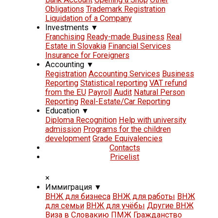
Obligations
Trademark Registration
Liquidation of a Company
Investments
▼
Franchising
Ready-made Business
Real
Estate in Slovakia
Financial Services
Insurance for Foreigners
Accounting
▼
Registration
Accounting Services
Business
Reporting
Statistical reporting
VAT refund
from the EU
Payroll
Audit
Natural Person
Reporting
Real-Estate/Car Reporting
Education
▼
Diploma Recognition
Help with university
admission
Programs for the children
development
Grade Equivalencies
Contacts
Pricelist
×
Иммиграция
▼
ВНЖ для бизнеса
ВНЖ для работы
ВНЖ
для семьи
ВНЖ для учёбы
Другие ВНЖ
Виза в Словакию
ПМЖ
Гражданство