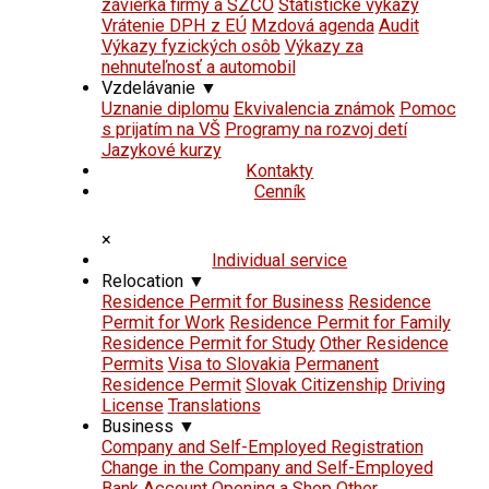
závierka firmy a SZČO
Štatistické výkazy
Vrátenie DPH z EÚ
Mzdová agenda
Audit
Výkazy fyzických osôb
Výkazy za
nehnuteľnosť a automobil
Vzdelávanie
▼
Uznanie diplomu
Ekvivalencia známok
Pomoc
s prijatím na VŠ
Programy na rozvoj detí
Jazykové kurzy
Kontakty
Cenník
×
Individual service
Relocation
▼
Residence Permit for Business
Residence
Permit for Work
Residence Permit for Family
Residence Permit for Study
Other Residence
Permits
Visa to Slovakia
Permanent
Residence Permit
Slovak Citizenship
Driving
License
Translations
Business
▼
Company and Self-Employed Registration
Change in the Company and Self-Employed
Bank Account
Opening a Shop
Other