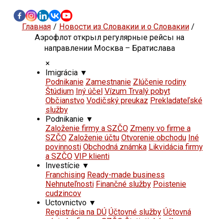
Главная
Новости из Словакии и о Словакии
Аэрофлот открыл регулярные рейсы на
направлении Москва – Братислава
×
Imigrácia
▼
Podnikanie
Zamestnanie
Zlúčenie rodiny
Štúdium
Iný účel
Vízum Trvalý pobyt
Občianstvo
Vodičský preukaz
Prekladateľské
služby
Podnikanie
▼
Založenie firmy a SZČO
Zmeny vo firme a
SZČO
Založenie účtu
Otvorenie obchodu
Iné
povinnosti
Obchodná známka
Likvidácia firmy
a SZČO
VIP klienti
Investície
▼
Franchising
Ready-made business
Nehnuteľnosti
Finančné služby
Poistenie
cudzincov
Uctovnictvo
▼
Registrácia na DÚ
Účtovné služby
Účtovná