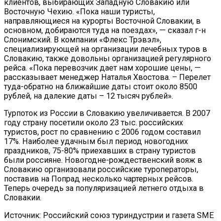
клиентов, выбирающих Западную Словакию или
Восточную Чехию. «Пока наши туристы,
направляющиеся на курорты Восточной Словакии, в
основном, добираются туда на поездах», — сказал г-н
Слонимский. В компании «Флекс Трэвэл»,
специализирующей на организации лечебных туров в
Словакию, также довольны организацией регулярного
рейса. «Пока перевозчик дает нам хорошие цены, —
рассказывает менеджер Наталья Хвостова. – Перелет
туда-обратно на ближайшие даты стоит около 8500
рублей, на далекие даты – 12 тысяч рублей».
Турпоток из России в Словакию увеличивается. В 2007
году страну посетили около 23 тыс. российских
туристов, рост по сравнению с 2006 годом составил
17%. Наиболее удачным был период новогодних
праздников, 75-80% приехавших в страну туристов
были россияне. Новогодне-рождественский вояж в
Словакию организовали российские туроператоры,
поставив на Попрад несколько чартерных рейсов.
Теперь очередь за популяризацией летнего отдыха в
Словакии.
Источник: Российский союз туриндустрии и газета SME