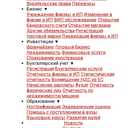
Водительские права
Переводы
Бизнес
▼
Учреждение фирмы и ИП
Изменения в
фирме и ИП
ВИП обслуживание
Открытие
банковского счёта
Открытие магазина
Другие обязательства
Регистрация
торговой марки
Ликвидация фирмы и ИП
Инвестиции
▼
Франчайзинг
Готовый бизнес
Недвижимость
Финансовые услуги
Страхование иностранцев
Бухгалтерский учет
▼
Регистрация
Бухгалтерские услуги
Отчетность фирмы и ИП
Статистическая
отчетность
Возмещение НДС из ЕС
Начисление зарплаты
Аудит
Отчетность
физических лиц
Отчетность по
недвижимости/машине
Образование
▼
Нострификация
Эквиваленция оценок
Помощь с поступлением в вузы
Языковые курсы
Развития детей
Новости