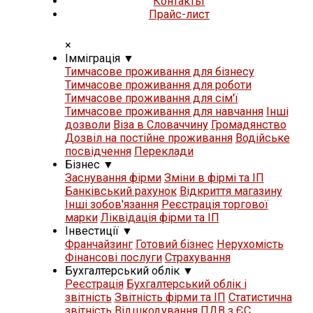
Контакты
Прайс-лист
×
Iммiграцiя
▼
Тимчасове проживання для бізнесу
Тимчасове проживання для роботи
Тимчасове проживання для сім'ї
Тимчасове проживання для навчання
Iнші
дозволи
Віза в Словаччину
Громадянство
Дозвіл на постійне проживання
Водійське
посвідчення
Переклади
Бізнес
▼
Заснування фірми
Зміни в фірмі та ІП
Банківський рахунок
Відкриття магазину
Iнші зобов'язання
Реєстрація торгової
марки
Ліквідація фірми та ІП
Iнвестиції
▼
Франчайзинг
Готовий бізнес
Нерухомість
Фінансові послуги
Страхування
Бухгалтерський облік
▼
Реєстрація
Бухгалтерський облік і
звітність
Звітність фірми та ІП
Статистична
звітність
Відшкодування ПДВ з ЄС