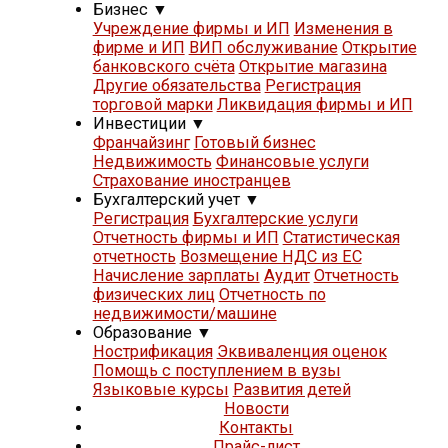
Бизнес
▼
Учреждение фирмы и ИП
Изменения в
фирме и ИП
ВИП обслуживание
Открытие
банковского счёта
Открытие магазина
Другие обязательства
Регистрация
торговой марки
Ликвидация фирмы и ИП
Инвестиции
▼
Франчайзинг
Готовый бизнес
Недвижимость
Финансовые услуги
Страхование иностранцев
Бухгалтерский учет
▼
Регистрация
Бухгалтерские услуги
Отчетность фирмы и ИП
Статистическая
отчетность
Возмещение НДС из ЕС
Начисление зарплаты
Аудит
Отчетность
физических лиц
Отчетность по
недвижимости/машине
Образование
▼
Нострификация
Эквиваленция оценок
Помощь с поступлением в вузы
Языковые курсы
Развития детей
Новости
Контакты
Прайс-лист