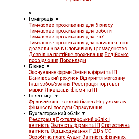
×
Iммiграцiя
▼
Тимчасове проживання для бізнесу
Тимчасове проживання для роботи
Тимчасове проживання для сім'ї
Тимчасове проживання для навчання
Iнші
дозволи
Віза в Словаччину
Громадянство
Дозвіл на постійне проживання
Водійське
посвідчення
Переклади
Бізнес
▼
Заснування фірми
Зміни в фірмі та ІП
Банківський рахунок
Відкриття магазину
Iнші зобов'язання
Реєстрація торгової
марки
Ліквідація фірми та ІП
Iнвестиції
▼
Франчайзинг
Готовий бізнес
Нерухомість
Фінансові послуги
Страхування
Бухгалтерський облік
▼
Реєстрація
Бухгалтерський облік і
звітність
Звітність фірми та ІП
Статистична
звітність
Відшкодування ПДВ з ЄС
Заробітна плата
Аудит
Звітність фізичних