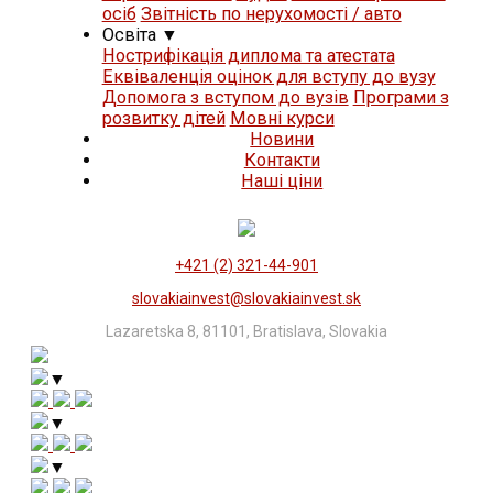
осіб
Звітність по нерухомості / авто
Освіта
▼
Нострифікація диплома та атестата
Еквіваленція оцінок для вступу до вузу
Допомога з вступом до вузів
Програми з
розвитку дітей
Мовні курси
Новини
Контакти
Нашi цiни
+421 (2) 321-44-901
slovakiainvest@slovakiainvest.sk
Lazaretska 8, 81101, Bratislava, Slovakia
▼
▼
▼