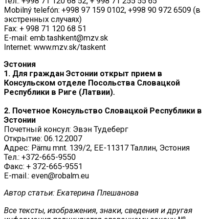
Тел.: +998 71 120 68 52, + 998 71 255 55 65
Mobilný telefón: +998 97 159 0102, +998 90 972 6509 (в
экстренных случаях)
Fax: + 998 71 120 68 51
E-mail: emb.tashkent@mzv.sk
Internet: www.mzv.sk/taskent
Эстония
1. Для граждан Эстонии открыт прием в
Консульском отделе Посольства Словацкой
Республики в Риге (Латвии).
2. Почетное Консульство Словацкой Республики в
Эстонии
Почетный консул: Эвэн Тудеберг
Открытие: 06.12.2007
Адрес: Pärnu mnt. 139/2, EE-11317 Таллин, Эстония
Тел.: +372-665-9550
Факс: + 372-665-9551
E-mail.: even@robalm.eu
Автор статьи: Екатерина Плешанова
Все тексты, изображения, знаки, сведения и другая