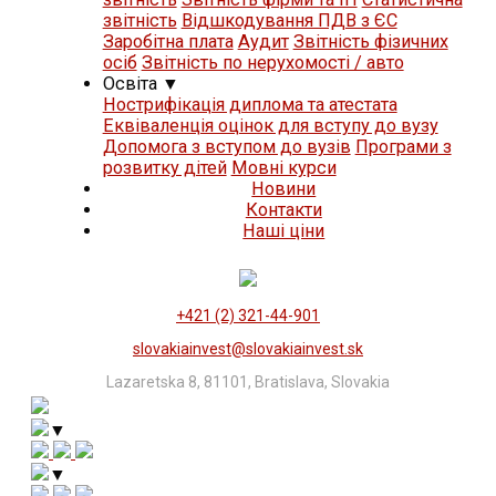
звітність
Відшкодування ПДВ з ЄС
Заробітна плата
Аудит
Звітність фізичних
осіб
Звітність по нерухомості / авто
Освіта
▼
Нострифікація диплома та атестата
Еквіваленція оцінок для вступу до вузу
Допомога з вступом до вузів
Програми з
розвитку дітей
Мовні курси
Новини
Контакти
Нашi цiни
+421 (2) 321-44-901
slovakiainvest@slovakiainvest.sk
Lazaretska 8, 81101, Bratislava, Slovakia
▼
▼