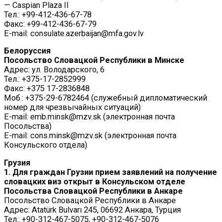
— Caspian Plaza II
Тел.: +99-412-436-67-78
Факс: +99-412-436-67-79
E-mail: consulate.azerbaijan@mfa.gov.lv
Белоруссия
Посольство Словацкой Республики в Минске
Адрес: ул. Володарского, 6
Тел.: +375-17-2852999
Факс: +375 17-2836848
Моб.: +375-29-6782464 (служебный дипломатический
номер для чрезвычайных ситуаций)
E-mail: emb.minsk@mzv.sk (электронная почта
Посольства)
E-mail: cons.minsk@mzv.sk (электронная почта
Консульского отдела)
Грузия
1. Для граждан Грузии прием заявлений на получение
словацких виз открыт в Консульском отделе
Посольства Словацкой Республики в Анкаре
Посольство Словацкой Республики в Анкаре
Адрес: Atatürk Bulvarı 245, 06692 Анкара, Турция
Тел.: +90-312-467-5075, +90-312-467-5076