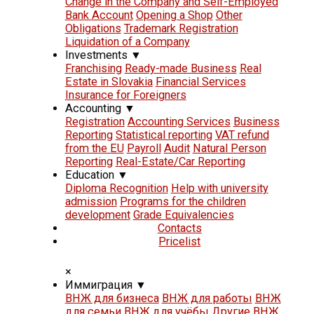
Change in the Company and Self-Employed
Bank Account
Opening a Shop
Other
Obligations
Trademark Registration
Liquidation of a Company
Investments
▼
Franchising
Ready-made Business
Real
Estate in Slovakia
Financial Services
Insurance for Foreigners
Accounting
▼
Registration
Accounting Services
Business
Reporting
Statistical reporting
VAT refund
from the EU
Payroll
Audit
Natural Person
Reporting
Real-Estate/Car Reporting
Education
▼
Diploma Recognition
Help with university
admission
Programs for the children
development
Grade Equivalencies
Contacts
Pricelist
×
Иммиграция
▼
ВНЖ для бизнеса
ВНЖ для работы
ВНЖ
для семьи
ВНЖ для учёбы
Другие ВНЖ