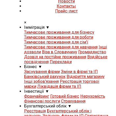
Новости
Контакты
Прайс-лист
×
Iммiграцiя
▼
Тимчасове проживання для бізнесу
Тимчасове проживання для роботи
Тимчасове проживання для сім'ї
Тимчасове проживання для навчання
Iнші
дозволи
Віза в Словаччину
Громадянство
Дозвіл на постійне проживання
Водійське
посвідчення
Переклади
Бізнес
▼
Заснування фірми
Зміни в фірмі та ІП
Банківський рахунок
Відкриття магазину
Iнші зобов'язання
Реєстрація торгової
марки
Ліквідація фірми та ІП
Iнвестиції
▼
Франчайзинг
Готовий бізнес
Нерухомість
Фінансові послуги
Страхування
Бухгалтерський облік
▼
Реєстрація
Бухгалтерський облік і
звітність
Звітність фірми та ІП
Статистична