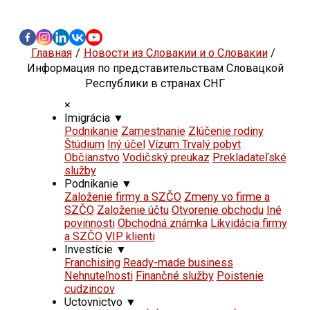
Главная
Новости из Словакии и о Словакии
Информация по представительствам Словацкой
Республики в странах СНГ
×
Imigrácia
▼
Podnikanie
Zamestnanie
Zlúčenie rodiny
Štúdium
Iný účel
Vízum Trvalý pobyt
Občianstvo
Vodičský preukaz
Prekladateľské
služby
Podnikanie
▼
Založenie firmy a SZČO
Zmeny vo firme a
SZČO
Založenie účtu
Otvorenie obchodu
Iné
povinnosti
Obchodná známka
Likvidácia firmy
a SZČO
VIP klienti
Investície
▼
Franchising
Ready-made business
Nehnuteľnosti
Finančné služby
Poistenie
cudzincov
Uctovnictvo
▼