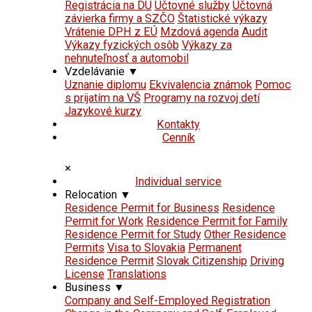
Registrácia na DÚ
Účtovné služby
Účtovná
závierka firmy a SZČO
Štatistické výkazy
Vrátenie DPH z EÚ
Mzdová agenda
Audit
Výkazy fyzických osôb
Výkazy za
nehnuteľnosť a automobil
Vzdelávanie
▼
Uznanie diplomu
Ekvivalencia známok
Pomoc
s prijatím na VŠ
Programy na rozvoj detí
Jazykové kurzy
Kontakty
Cenník
×
Individual service
Relocation
▼
Residence Permit for Business
Residence
Permit for Work
Residence Permit for Family
Residence Permit for Study
Other Residence
Permits
Visa to Slovakia
Permanent
Residence Permit
Slovak Citizenship
Driving
License
Translations
Business
▼
Company and Self-Employed Registration