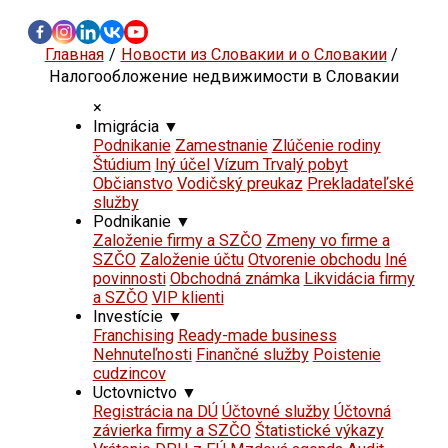
Главная
Новости из Словакии и о Словакии
Налогообложение недвижимости в Словакии
×
Imigrácia
▼
Podnikanie
Zamestnanie
Zlúčenie rodiny
Štúdium
Iný účel
Vízum Trvalý pobyt
Občianstvo
Vodičský preukaz
Prekladateľské
služby
Podnikanie
▼
Založenie firmy a SZČO
Zmeny vo firme a
SZČO
Založenie účtu
Otvorenie obchodu
Iné
povinnosti
Obchodná známka
Likvidácia firmy
a SZČO
VIP klienti
Investície
▼
Franchising
Ready-made business
Nehnuteľnosti
Finančné služby
Poistenie
cudzincov
Uctovnictvo
▼
Registrácia na DÚ
Účtovné služby
Účtovná
závierka firmy a SZČO
Štatistické výkazy