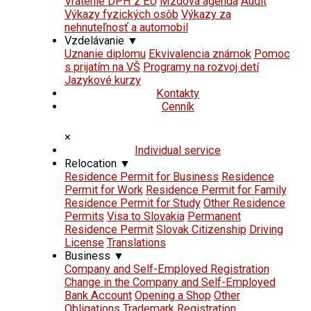
Vrátenie DPH z EÚ
Mzdová agenda
Audit
Výkazy fyzických osôb
Výkazy za
nehnuteľnosť a automobil
Vzdelávanie
▼
Uznanie diplomu
Ekvivalencia známok
Pomoc
s prijatím na VŠ
Programy na rozvoj detí
Jazykové kurzy
Kontakty
Cenník
×
Individual service
Relocation
▼
Residence Permit for Business
Residence
Permit for Work
Residence Permit for Family
Residence Permit for Study
Other Residence
Permits
Visa to Slovakia
Permanent
Residence Permit
Slovak Citizenship
Driving
License
Translations
Business
▼
Company and Self-Employed Registration
Change in the Company and Self-Employed
Bank Account
Opening a Shop
Other
Obligations
Trademark Registration