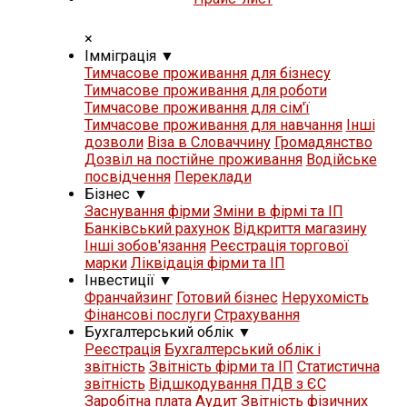
×
Iммiграцiя
▼
Тимчасове проживання для бізнесу
Тимчасове проживання для роботи
Тимчасове проживання для сім'ї
Тимчасове проживання для навчання
Iнші
дозволи
Віза в Словаччину
Громадянство
Дозвіл на постійне проживання
Водійське
посвідчення
Переклади
Бізнес
▼
Заснування фірми
Зміни в фірмі та ІП
Банківський рахунок
Відкриття магазину
Iнші зобов'язання
Реєстрація торгової
марки
Ліквідація фірми та ІП
Iнвестиції
▼
Франчайзинг
Готовий бізнес
Нерухомість
Фінансові послуги
Страхування
Бухгалтерський облік
▼
Реєстрація
Бухгалтерський облік і
звітність
Звітність фірми та ІП
Статистична
звітність
Відшкодування ПДВ з ЄС
Заробітна плата
Аудит
Звітність фізичних