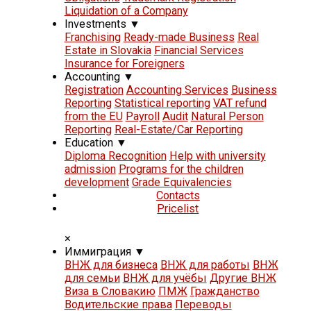
Liquidation of a Company
Investments
▼
Franchising
Ready-made Business
Real
Estate in Slovakia
Financial Services
Insurance for Foreigners
Accounting
▼
Registration
Accounting Services
Business
Reporting
Statistical reporting
VAT refund
from the EU
Payroll
Audit
Natural Person
Reporting
Real-Estate/Car Reporting
Education
▼
Diploma Recognition
Help with university
admission
Programs for the children
development
Grade Equivalencies
Contacts
Pricelist
×
Иммиграция
▼
ВНЖ для бизнеса
ВНЖ для работы
ВНЖ
для семьи
ВНЖ для учёбы
Другие ВНЖ
Виза в Словакию
ПМЖ
Гражданство
Водительские права
Переводы