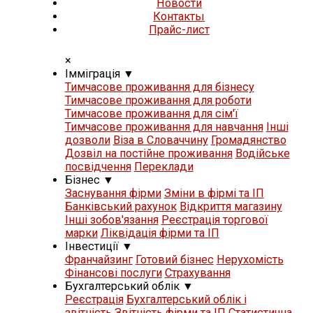
Новости
Контакты
Прайс-лист
×
Iммiграцiя
▼
Тимчасове проживання для бізнесу
Тимчасове проживання для роботи
Тимчасове проживання для сім'ї
Тимчасове проживання для навчання
Iнші
дозволи
Віза в Словаччину
Громадянство
Дозвіл на постійне проживання
Водійське
посвідчення
Переклади
Бізнес
▼
Заснування фірми
Зміни в фірмі та ІП
Банківський рахунок
Відкриття магазину
Iнші зобов'язання
Реєстрація торгової
марки
Ліквідація фірми та ІП
Iнвестиції
▼
Франчайзинг
Готовий бізнес
Нерухомість
Фінансові послуги
Страхування
Бухгалтерський облік
▼
Реєстрація
Бухгалтерський облік і
звітність
Звітність фірми та ІП
Статистична