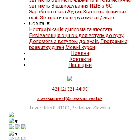
звітність
Відшкодування ПДВ з ЄС
Заробітна плата
Аудит
Звітність фізичних
осіб
Звітність по нерухомості / авто
Освіта
▼
Нострифікація диплома та атестата
Еквіваленція оцінок для вступу до вузу
Допомога з вступом до вузів
Програми з
розвитку дітей
Мовні курси
Новини
Контакти
Нашi цiни
+421 (2) 321-44-901
slovakiainvest@slovakiainvest.sk
Lazaretska 8, 81101, Bratislava, Slovakia
▼
▼