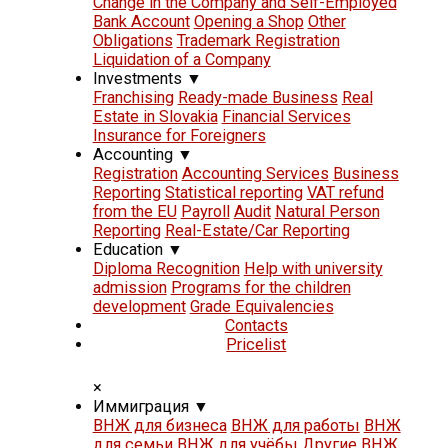
Change in the Company and Self-Employed
Bank Account
Opening a Shop
Other
Obligations
Trademark Registration
Liquidation of a Company
Investments
▼
Franchising
Ready-made Business
Real
Estate in Slovakia
Financial Services
Insurance for Foreigners
Accounting
▼
Registration
Accounting Services
Business
Reporting
Statistical reporting
VAT refund
from the EU
Payroll
Audit
Natural Person
Reporting
Real-Estate/Car Reporting
Education
▼
Diploma Recognition
Help with university
admission
Programs for the children
development
Grade Equivalencies
Contacts
Pricelist
×
Иммиграция
▼
ВНЖ для бизнеса
ВНЖ для работы
ВНЖ
для семьи
ВНЖ для учёбы
Другие ВНЖ