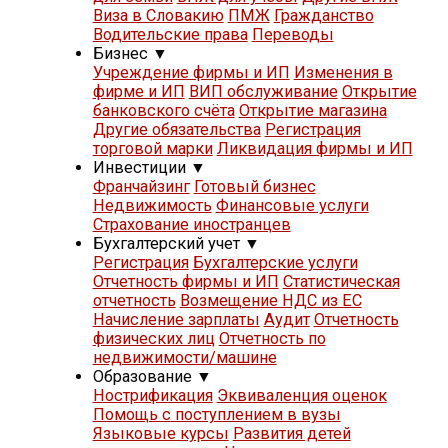
Виза в Словакию
ПМЖ
Гражданство
Водительские права
Переводы
Бизнес
▼
Учреждение фирмы и ИП
Изменения в
фирме и ИП
ВИП обслуживание
Открытие
банковского счёта
Открытие магазина
Другие обязательства
Регистрация
торговой марки
Ликвидация фирмы и ИП
Инвестиции
▼
Франчайзинг
Готовый бизнес
Недвижимость
Финансовые услуги
Страхование иностранцев
Бухгалтерский учет
▼
Регистрация
Бухгалтерские услуги
Отчетность фирмы и ИП
Статистическая
отчетность
Возмещение НДС из ЕС
Начисление зарплаты
Аудит
Отчетность
физических лиц
Отчетность по
недвижимости/машине
Образование
▼
Нострификация
Эквиваленция оценок
Помощь с поступлением в вузы
Языковые курсы
Развития детей