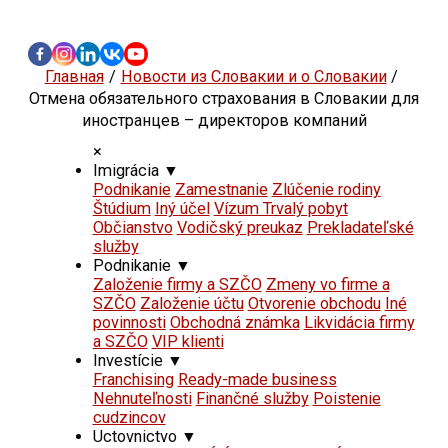
Главная
Новости из Словакии и о Словакии
Отмена обязательного страхования в Словакии для
иностранцев – директоров компаний
×
Imigrácia
▼
Podnikanie
Zamestnanie
Zlúčenie rodiny
Štúdium
Iný účel
Vízum Trvalý pobyt
Občianstvo
Vodičský preukaz
Prekladateľské
služby
Podnikanie
▼
Založenie firmy a SZČO
Zmeny vo firme a
SZČO
Založenie účtu
Otvorenie obchodu
Iné
povinnosti
Obchodná známka
Likvidácia firmy
a SZČO
VIP klienti
Investície
▼
Franchising
Ready-made business
Nehnuteľnosti
Finančné služby
Poistenie
cudzincov
Uctovnictvo
▼