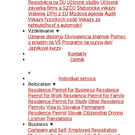
Registrácia na DÚ
Účtovné služby
Účtovná
závierka firmy a SZČO
Štatistické výkazy
Vrátenie DPH z EÚ
Mzdová agenda
Audit
Výkazy fyzických osôb
Výkazy za
nehnuteľnosť a automobil
Vzdelávanie
▼
Uznanie diplomu
Ekvivalencia známok
Pomoc
s prijatím na VŠ
Programy na rozvoj detí
Jazykové kurzy
Kontakty
Cenník
×
Individual service
Relocation
▼
Residence Permit for Business
Residence
Permit for Work
Residence Permit for Family
Residence Permit for Study
Other Residence
Permits
Visa to Slovakia
Permanent
Residence Permit
Slovak Citizenship
Driving
License
Translations
Business
▼
Company and Self-Employed Registration