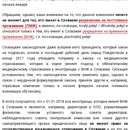
начала января.
Обращаем, однако, ваше внимание на то, что данное изменение
ничего
не меняет для тех, кто имеет в Словакии
разрешение на постоянное
проживание (ПМЖ)
, а именно, по-словацки, trvalý pobyt / dlhodobý pobyt и
относится только к тем, кто имеет в Словакии
разрешение на временное
проживание (ВНЖ)
, т.е. по-словацки, prechodný pobyt.
Словацкие законодатели даже вопреки вето президента, который закон
не подписал, успели в последний рабочий день перед Рождеством в
конце 2017 года утвердить поправку к закону «о медицинском
страховании», которая в корне меняет подход к обязательному
медицинскому страхованию у иностранцев с ВНЖ в Словакии. Ситуация
усложнилась тем, что законодатели хотели изменить одно, однако в
связи с неудачной формулировкой закона, приняли другое и, например,
страховые компании только в начале февраля начали понимать
возникшую обстановку.
В итоге получается, что с 01.01.2018 все иностранцы, которые имеют ВНЖ
в Словакии и являются, например, директором в ООО, управляющим
филиалом, членом уставного органа, совета директоров,
наблюдательного совета, контрольной комиссии или члена другого
самоуправляющего органа юридического лица
не имеют право на
государственное медицинское страхование в Словакии
и на это не