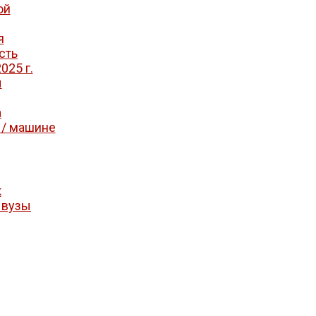
ой
я
сть
025 г.
ы
а
 / машине
к
 вузы