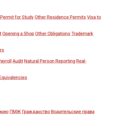
Permit for Study
Other Residence Permits
Visa to
t
Opening a Shop
Other Obligations
Trademark
rs
ayroll
Audit
Natural Person Reporting
Real-
Equivalencies
акию
ПМЖ
Гражданство
Водительские права