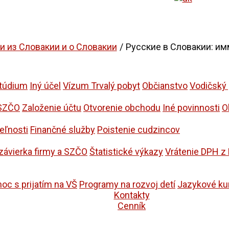
и из Словакии и о Словакии
Русские в Словакии: им
túdium
Iný účel
Vízum Trvalý pobyt
Občianstvo
Vodičský
 SZČO
Založenie účtu
Otvorenie obchodu
Iné povinnosti
O
eľnosti
Finančné služby
Poistenie cudzincov
závierka firmy a SZČO
Štatistické výkazy
Vrátenie DPH z
oc s prijatím na VŠ
Programy na rozvoj detí
Jazykové ku
Kontakty
Cenník