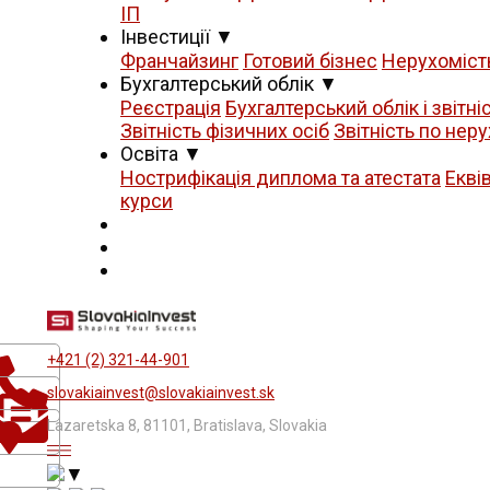
ІП
Iнвестиції
▼
Франчайзинг
Готовий бізнес
Нерухоміст
Бухгалтерський облік
▼
Реєстрація
Бухгалтерський облік і звітні
Звітність фізичних осіб
Звітність по неру
Освіта
▼
Нострифікація диплома та атестата
Екві
курси
+421 (2) 321-44-901
slovakiainvest@slovakiainvest.sk
Lazaretska 8, 81101, Bratislava, Slovakia
▼