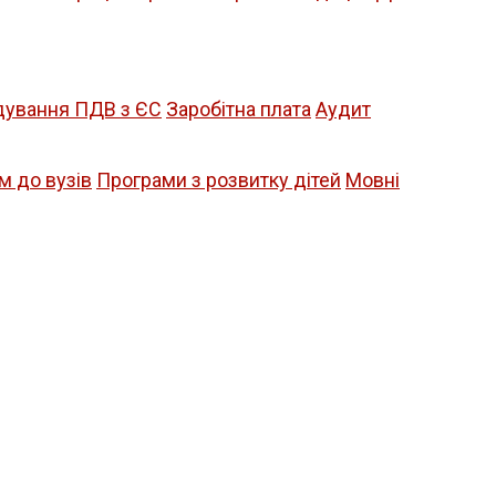
дування ПДВ з ЄС
Заробітна плата
Аудит
м до вузів
Програми з розвитку дітей
Мовні