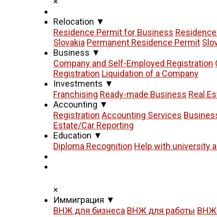
×
Relocation
▼
Residence Permit for Business
Residence 
Slovakia
Permanent Residence Permit
Slo
Business
▼
Company and Self-Employed Registration
Registration
Liquidation of a Company
Investments
▼
Franchising
Ready-made Business
Real Es
Accounting
▼
Registration
Accounting Services
Busines
Estate/Car Reporting
Education
▼
Diploma Recognition
Help with university 
×
Иммиграция
▼
ВНЖ для бизнеса
ВНЖ для работы
ВНЖ 