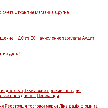
о счёта
Открытие магазина
Другие
щение НДС из ЕС
Начисление зарплаты
Аудит
ития детей
я для сім'ї
Тимчасове проживання для
йське посвідчення
Переклади
ня
Реєстрація торгової марки
Ліквідація фірми та