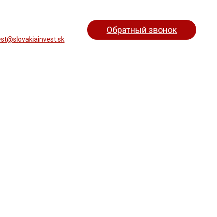
Обратный звонок
est@slovakiainvest.sk