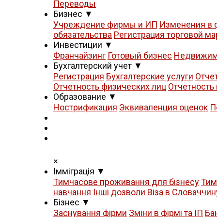
Переводы
Бизнес
▼
Учреждение фирмы и ИП
Изменения в 
обязательства
Регистрация торговой ма
Инвестиции
▼
Франчайзинг
Готовый бизнес
Недвижим
Бухгалтерский учет
▼
Регистрация
Бухгалтерские услуги
Отче
Отчетность физических лиц
Отчетность
Образование
▼
Нострификация
Эквиваленция оценок
П
×
Iммiграцiя
▼
Тимчасове проживання для бізнесу
Тим
навчання
Iнші дозволи
Віза в Словаччин
Бізнес
▼
Заснування фірми
Зміни в фірмі та ІП
Ба