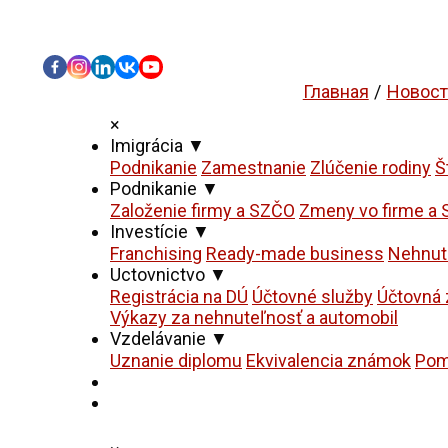
Главная
Новост
×
Imigrácia
▼
Podnikanie
Zamestnanie
Zlúčenie rodiny
Š
Podnikanie
▼
Založenie firmy a SZČO
Zmeny vo firme a
Investície
▼
Franchising
Ready-made business
Nehnut
Uctovnictvo
▼
Registrácia na DÚ
Účtovné služby
Účtovná 
Výkazy za nehnuteľnosť a automobil
Vzdelávanie
▼
Uznanie diplomu
Ekvivalencia známok
Pom