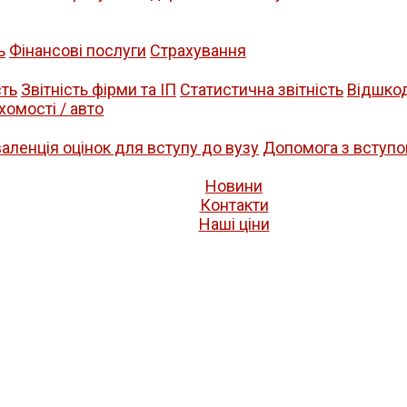
ь
Фінансові послуги
Страхування
сть
Звітність фірми та ІП
Статистична звітність
Відшко
хомості / авто
валенція оцінок для вступу до вузу
Допомога з вступо
Новини
Контакти
Нашi цiни