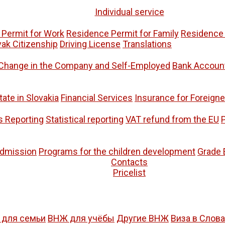
Individual service
Permit for Work
Residence Permit for Family
Residence 
vak Citizenship
Driving License
Translations
Change in the Company and Self-Employed
Bank Accoun
tate in Slovakia
Financial Services
Insurance for Foreigne
s Reporting
Statistical reporting
VAT refund from the EU
P
admission
Programs for the children development
Grade 
Contacts
Pricelist
для семьи
ВНЖ для учёбы
Другие ВНЖ
Виза в Слов