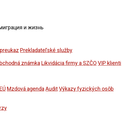
миграция и жизнь
 preukaz
Prekladateľské služby
bchodná známka
Likvidácia firmy a SZČO
VIP klienti
 EÚ
Mzdová agenda
Audit
Výkazy fyzických osôb
rzy