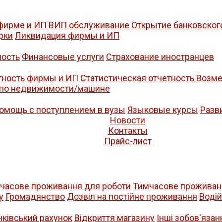
фирме и ИП
ВИП обслуживание
Открытие банковског
рки
Ликвидация фирмы и ИП
ость
Финансовые услуги
Страхование иностранцев
тность фирмы и ИП
Статистическая отчетность
Возме
 по недвижимости/машине
омощь с поступлением в вузы
Языковые курсы
Разв
Новости
Контакты
Прайс-лист
часове проживання для роботи
Тимчасове проживанн
у
Громадянство
Дозвіл на постійне проживання
Воді
нківський рахунок
Відкриття магазину
Iнші зобов'язан