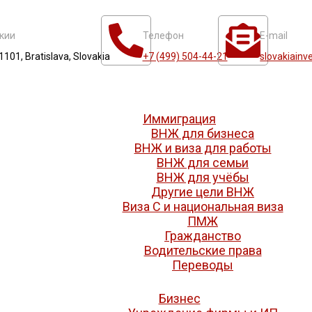
кии
Телефон
E-mail
1101, Bratislava, Slovakia
+7 (499) 504-44-21
slovakiainv
Иммиграция
ВНЖ для бизнеса
ВНЖ и виза для работы
ВНЖ для семьи
ВНЖ для учёбы
Другие цели ВНЖ
Виза C и национальная виза
ПМЖ
Гражданство
Водительские права
Переводы
Бизнес