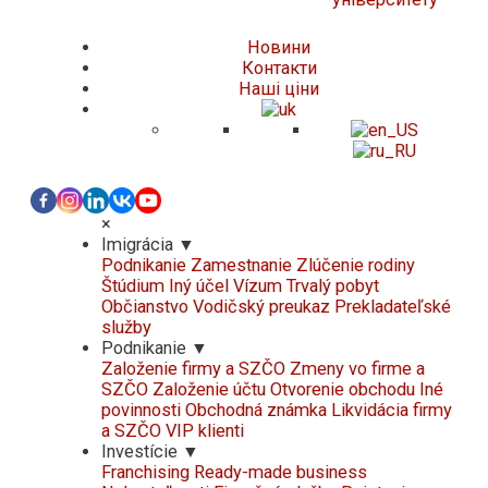
Новини
Контакти
Нашi цiни
×
Imigrácia
▼
Podnikanie
Zamestnanie
Zlúčenie rodiny
Štúdium
Iný účel
Vízum Trvalý pobyt
Občianstvo
Vodičský preukaz
Prekladateľské
služby
Podnikanie
▼
Založenie firmy a SZČO
Zmeny vo firme a
SZČO
Založenie účtu
Otvorenie obchodu
Iné
povinnosti
Obchodná známka
Likvidácia firmy
a SZČO
VIP klienti
Investície
▼
Franchising
Ready-made business