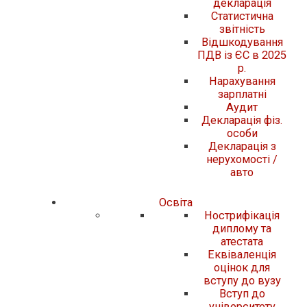
декларація
Статистична
звітність
Відшкодування
ПДВ із ЄС в 2025
р.
Нарахування
зарплатні
Аудит
Декларація фіз.
особи
Декларація з
нерухомості /
авто
Освіта
Нострифікація
диплому та
атестата
Еквіваленція
оцінок для
вступу до вузу
Вступ до
університету