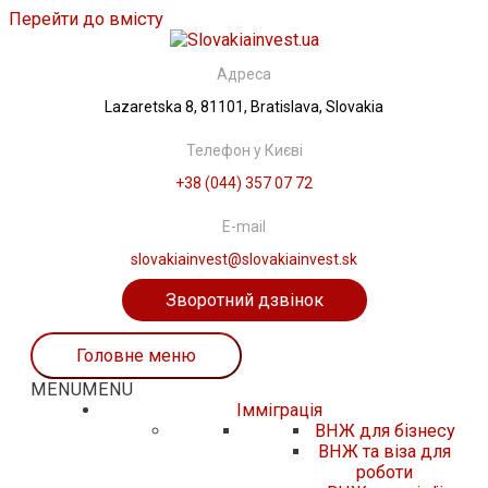
Перейти до вмісту
Адреса
Lazaretska 8, 81101, Bratislava, Slovakia
Телефон у Києві
+38 (044) 357 07 72
E-mail
slovakiainvest@slovakiainvest.sk
Зворотний дзвінок
Головне меню
MENU
MENU
Iммiграцiя
ВНЖ для бізнесу
ВНЖ та віза для
роботи