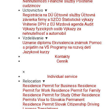
Nehnuteľnosti
Finančné služby
Poistenie
cudzincov
Uctovnictvo
▼
Registrácia na DÚ
Účtovné služby
Účtovná
závierka firmy a SZČO
Štatistické výkazy
Vrátenie DPH z EÚ
Mzdová agenda
Audit
Výkazy fyzických osôb
Výkazy za
nehnuteľnosť a automobil
Vzdelávanie
▼
Uznanie diplomu
Ekvivalencia známok
Pomoc
s prijatím na VŠ
Programy na rozvoj detí
Jazykové kurzy
Kontakty
Cenník
×
Individual service
Relocation
▼
Residence Permit for Business
Residence
Permit for Work
Residence Permit for Family
Residence Permit for Study
Other Residence
Permits
Visa to Slovakia
Permanent
Residence Permit
Slovak Citizenship
Driving
License
Translations