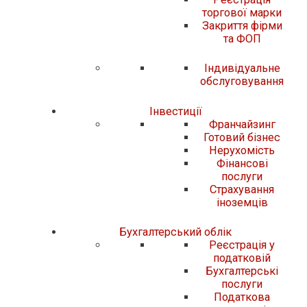
торгової марки
Закриття фірми
та ФОП
Індивідуальне
обслуговування
Iнвестиції
Франчайзинг
Готовий бізнес
Нерухомість
Фінансові
послуги
Страхування
іноземців
Бухгалтерський облік
Реєстрація у
податковій
Бухгалтерські
послуги
Податкова