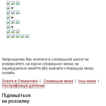
▼
▼
▼
Освіта
Запрошуємо
Вас
вчитися
в
словацькій
школі
чи
університеті
,
на
курси
словацької мови
,
на
індивідуальні
заняття
або
вивчати
словацьку мову
онлайн
.
Освіта в Словаччині
|
Словацька мова
|
Інші мови
|
Нострифікація диплома
Підпишіться
на розсилку