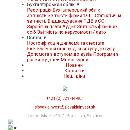
Бухгалтерський облік
▼
Реєстрація
Бухгалтерський облік і
звітність
Звітність фірми та ІП
Статистична
звітність
Відшкодування ПДВ з ЄС
Заробітна плата
Аудит
Звітність фізичних
осіб
Звітність по нерухомості / авто
Освіта
▼
Нострифікація диплома та атестата
Еквіваленція оцінок для вступу до вузу
Допомога з вступом до вузів
Програми з
розвитку дітей
Мовні курси
Новини
Контакти
Нашi цiни
+421 (2) 321-44-901
slovakiainvest@slovakiainvest.sk
Lazaretska 8, 81101, Bratislava, Slovakia
▼