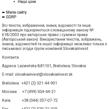
Нашi цiни
➨ Мапа сайту
➨
GDRP
Всі
тексти
,
зображення
,
знаки
,
відомості
та
інша
інформація
підкоряються
словацькому
закону
№
618/2003
про
авторське право
і
суміжні права
(
Авторський
закон
)
.
Використання
текстів
,
зображень
,
знаків
,
відомостей
та іншої
інформації
можливо
тільки
з
письмової згоди
групи
компаній
SlovakiaInvest
Контакти
Адреса: Lazaretska 8,81101, Bratislava, Slovakia
E-mail: slovakiainvest@slovakiainvest.sk
Bratislava: +421 (2) 321-44-901
Москва: +7 (499) 504-44-21
Київ: +38 (044) 357-07-72
Fax: +421 (2) 529-21-319