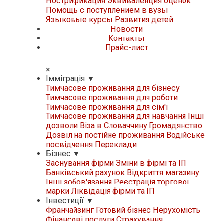
Нострификация
Эквиваленция оценок
Помощь с поступлением в вузы
Языковые курсы
Развития детей
Новости
Контакты
Прайс-лист
×
Iммiграцiя
▼
Тимчасове проживання для бізнесу
Тимчасове проживання для роботи
Тимчасове проживання для сім'ї
Тимчасове проживання для навчання
Iнші
дозволи
Віза в Словаччину
Громадянство
Дозвіл на постійне проживання
Водійське
посвідчення
Переклади
Бізнес
▼
Заснування фірми
Зміни в фірмі та ІП
Банківський рахунок
Відкриття магазину
Iнші зобов'язання
Реєстрація торгової
марки
Ліквідація фірми та ІП
Iнвестиції
▼
Франчайзинг
Готовий бізнес
Нерухомість
Фінансові послуги
Страхування