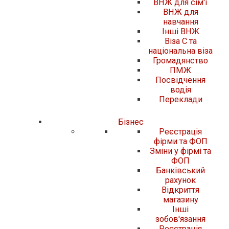
ВНЖ для сім'ї
ВНЖ для
навчання
Інші ВНЖ
Віза C та
національна віза
Громадянство
ПМЖ
Посвідчення
водія
Переклади
Бізнес
Реєстрація
фірми та ФОП
Зміни у фірмі та
ФОП
Банківський
рахунок
Відкриття
магазину
Інші
зобов'язання
Реєстрація