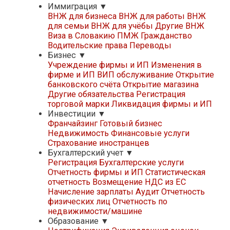
Иммиграция
▼
ВНЖ для бизнеса
ВНЖ для работы
ВНЖ
для семьи
ВНЖ для учёбы
Другие ВНЖ
Виза в Словакию
ПМЖ
Гражданство
Водительские права
Переводы
Бизнес
▼
Учреждение фирмы и ИП
Изменения в
фирме и ИП
ВИП обслуживание
Открытие
банковского счёта
Открытие магазина
Другие обязательства
Регистрация
торговой марки
Ликвидация фирмы и ИП
Инвестиции
▼
Франчайзинг
Готовый бизнес
Недвижимость
Финансовые услуги
Страхование иностранцев
Бухгалтерский учет
▼
Регистрация
Бухгалтерские услуги
Отчетность фирмы и ИП
Статистическая
отчетность
Возмещение НДС из ЕС
Начисление зарплаты
Аудит
Отчетность
физических лиц
Отчетность по
недвижимости/машине
Образование
▼