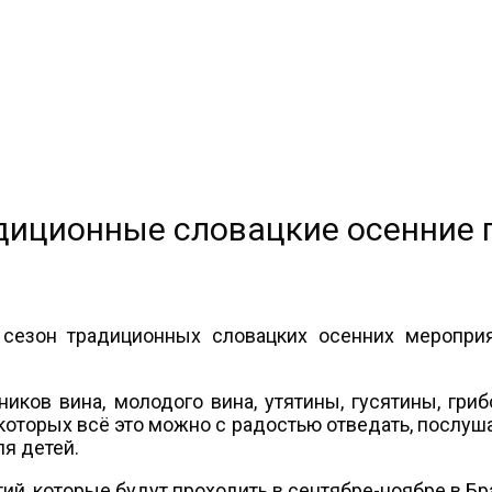
диционные словацкие осенние 
 сезон традиционных словацких осенних меропр
иков вина, молодого вина, утятины, гусятины, гриб
которых всё это можно с радостью отведать, послу
ля детей.
, которые будут проходить в сентябре-ноябре в Бра