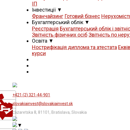
ІП
Iнвестиції
▼
Франчайзинг
Готовий бізнес
Нерухоміст
Бухгалтерський облік
▼
Реєстрація
Бухгалтерський облік і звітні
Звітність фізичних осіб
Звітність по неру
Освіта
▼
Нострифікація диплома та атестата
Екві
курси
+421 (2) 321-44-901
slovakiainvest@slovakiainvest.sk
Lazaretska 8, 81101, Bratislava, Slovakia
▼