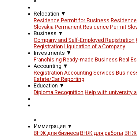
×
Relocation
▼
Residence Permit for Business
Residence 
Slovakia
Permanent Residence Permit
Slo
Business
▼
Company and Self-Employed Registration
Registration
Liquidation of a Company
Investments
▼
Franchising
Ready-made Business
Real Es
Accounting
▼
Registration
Accounting Services
Busines
Estate/Car Reporting
Education
▼
Diploma Recognition
Help with university 
×
Иммиграция
▼
ВНЖ для бизнеса
ВНЖ для работы
ВНЖ 