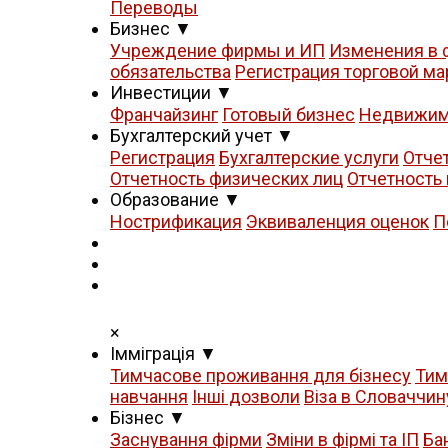
Переводы
Бизнес
▼
Учреждение фирмы и ИП
Изменения в 
обязательства
Регистрация торговой ма
Инвестиции
▼
Франчайзинг
Готовый бизнес
Недвижим
Бухгалтерский учет
▼
Регистрация
Бухгалтерские услуги
Отче
Отчетность физических лиц
Отчетность
Образование
▼
Нострификация
Эквиваленция оценок
П
×
Iммiграцiя
▼
Тимчасове проживання для бізнесу
Тим
навчання
Iнші дозволи
Віза в Словаччин
Бізнес
▼
Заснування фірми
Зміни в фірмі та ІП
Ба