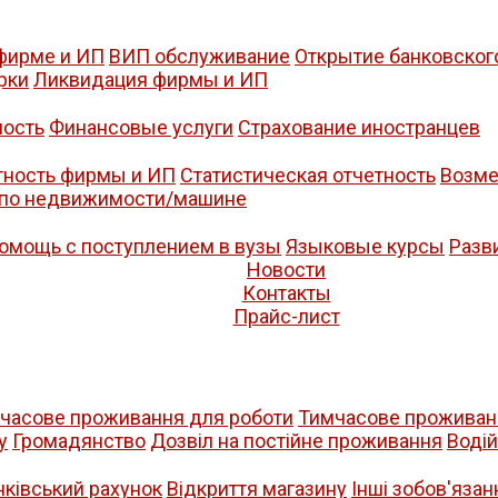
фирме и ИП
ВИП обслуживание
Открытие банковског
рки
Ликвидация фирмы и ИП
ость
Финансовые услуги
Страхование иностранцев
тность фирмы и ИП
Статистическая отчетность
Возме
 по недвижимости/машине
омощь с поступлением в вузы
Языковые курсы
Разв
Новости
Контакты
Прайс-лист
часове проживання для роботи
Тимчасове проживанн
у
Громадянство
Дозвіл на постійне проживання
Воді
нківський рахунок
Відкриття магазину
Iнші зобов'язан