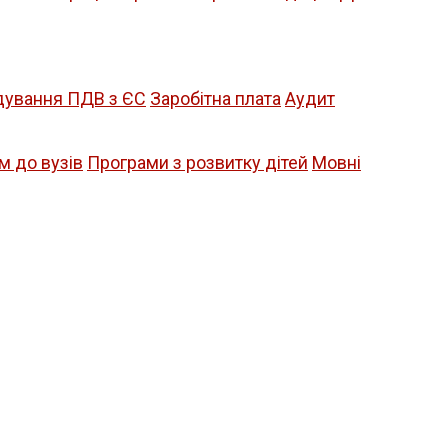
дування ПДВ з ЄС
Заробітна плата
Аудит
м до вузів
Програми з розвитку дітей
Мовні