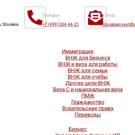
Телефон
E-mail
, Slovakia
+7 (499) 504-44-21
slovakiainvest@s
Иммиграция
ВНЖ для бизнеса
ВНЖ и виза для работы
ВНЖ для семьи
ВНЖ для учёбы
Другие цели ВНЖ
Виза C и национальная виза
ПМЖ
Гражданство
Водительские права
Переводы
Бизнес