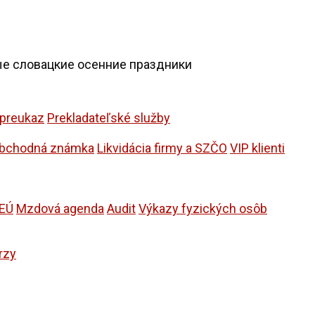
ые словацкие осенние праздники
 preukaz
Prekladateľské služby
bchodná známka
Likvidácia firmy a SZČO
VIP klienti
 EÚ
Mzdová agenda
Audit
Výkazy fyzických osôb
rzy