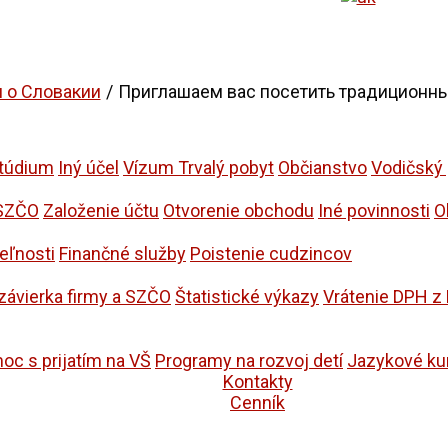
и о Словакии
Приглашаем вас посетить традиционн
túdium
Iný účel
Vízum Trvalý pobyt
Občianstvo
Vodičský
 SZČO
Založenie účtu
Otvorenie obchodu
Iné povinnosti
O
eľnosti
Finančné služby
Poistenie cudzincov
závierka firmy a SZČO
Štatistické výkazy
Vrátenie DPH z
oc s prijatím na VŠ
Programy na rozvoj detí
Jazykové ku
Kontakty
Cenník