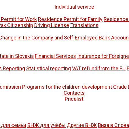
Individual service
Permit for Work
Residence Permit for Family
Residence 
vak Citizenship
Driving License
Translations
Change in the Company and Self-Employed
Bank Accoun
tate in Slovakia
Financial Services
Insurance for Foreigne
s Reporting
Statistical reporting
VAT refund from the EU
P
admission
Programs for the children development
Grade 
Contacts
Pricelist
для семьи
ВНЖ для учёбы
Другие ВНЖ
Виза в Слов