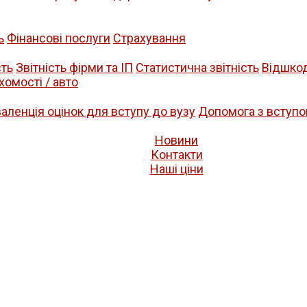
ь
Фінансові послуги
Страхування
сть
Звітність фірми та ІП
Статистична звітність
Відшко
хомості / авто
валенція оцінок для вступу до вузу
Допомога з вступо
Новини
Контакти
Нашi цiни