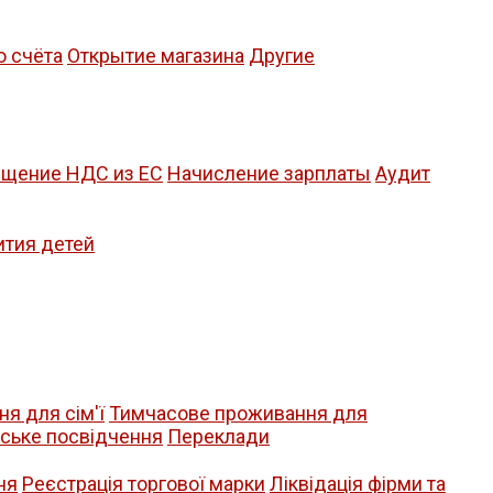
о счёта
Открытие магазина
Другие
щение НДС из ЕС
Начисление зарплаты
Аудит
ития детей
я для сім'ї
Тимчасове проживання для
йське посвідчення
Переклади
ня
Реєстрація торгової марки
Ліквідація фірми та