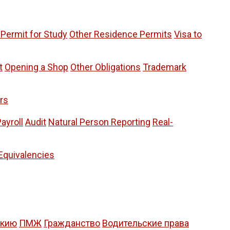
Permit for Study
Other Residence Permits
Visa to
t
Opening a Shop
Other Obligations
Trademark
rs
ayroll
Audit
Natural Person Reporting
Real-
Equivalencies
акию
ПМЖ
Гражданство
Водительские права