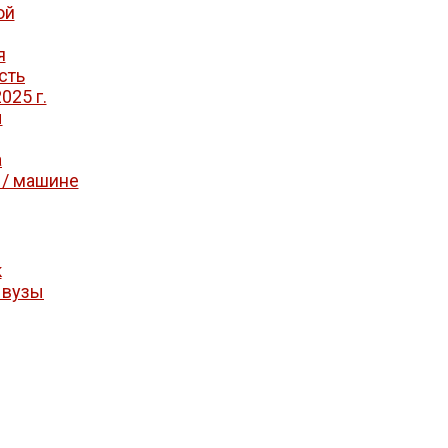
ой
я
сть
025 г.
ы
а
 / машине
к
 вузы