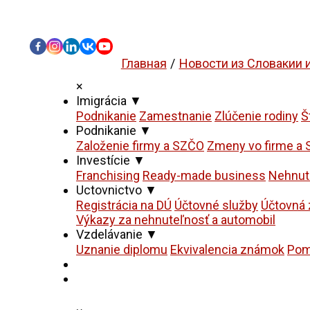
Главная
Новости из Словакии 
×
Imigrácia
▼
Podnikanie
Zamestnanie
Zlúčenie rodiny
Š
Podnikanie
▼
Založenie firmy a SZČO
Zmeny vo firme a
Investície
▼
Franchising
Ready-made business
Nehnut
Uctovnictvo
▼
Registrácia na DÚ
Účtovné služby
Účtovná 
Výkazy za nehnuteľnosť a automobil
Vzdelávanie
▼
Uznanie diplomu
Ekvivalencia známok
Pom